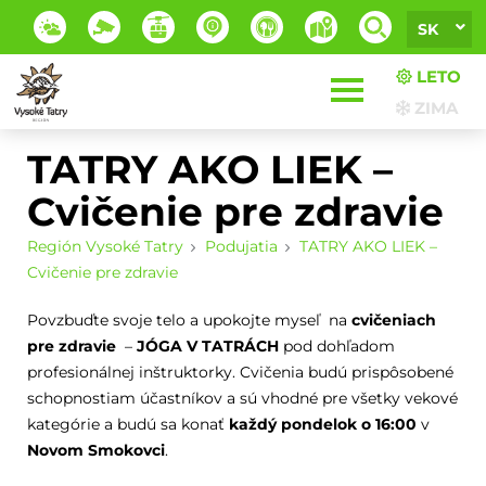
SK
LETO
ZIMA
TATRY AKO LIEK –
Cvičenie pre zdravie
Región Vysoké Tatry
Podujatia
TATRY AKO LIEK –
Cvičenie pre zdravie
Povzbuďte svoje telo a upokojte myseľ na
cvičeniach
pre zdravie
–
JÓGA V TATRÁCH
pod dohľadom
profesionálnej inštruktorky. Cvičenia budú prispôsobené
schopnostiam účastníkov a sú vhodné pre všetky vekové
kategórie a budú sa konať
každý pondelok o 16:00
v
Novom Smokovci
.