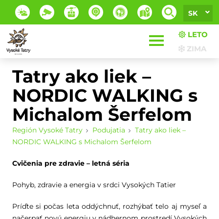
SK
LETO
ZIMA
Tatry ako liek –
NORDIC WALKING s
Michalom Šerfelom
Región Vysoké Tatry
Podujatia
Tatry ako liek –
NORDIC WALKING s Michalom Šerfelom
Cvičenia pre zdravie – letná séria
Pohyb, zdravie a energia v srdci Vysokých Tatier
Príďte si počas leta oddýchnuť, rozhýbať telo aj myseľ a
načerpať novú energiu v nádhernom prostredí Vysokých