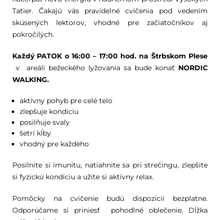
Tatier. Čakajú vás pravidelné cvičenia pod vedením
skúsených lektorov, vhodné pre začiatočníkov aj
pokročilých.
Každý PATOK o 16:00 – 17:00 hod. na Štrbskom Plese
v areáli bežeckého lyžovania sa bude konať
NORDIC
WALKING.
aktívny pohyb pre celé telo
zlepšuje kondíciu
posilňuje svaly
šetrí kĺby
vhodný pre každého
Posilnite si imunitu, natiahnite sa pri strečingu, zlepšite
si fyzickú kondíciu a užite si aktívny relax.
Pomôcky na cvičenie budú dispozícií bezplatne.
Odporúčame si priniesť pohodlné oblečenie. Dĺžka