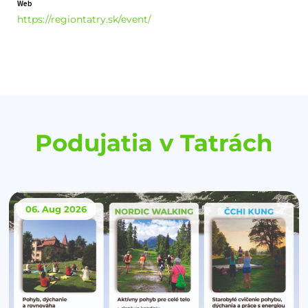
Web
https://regiontatry.sk/event/
Podujatia v Tatrách
06. Aug
2026