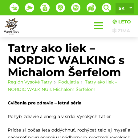
SK
LETO
ZIMA
Tatry ako liek –
NORDIC WALKING s
Michalom Šerfelom
Región Vysoké Tatry
Podujatia
Tatry ako liek –
NORDIC WALKING s Michalom Šerfelom
Cvičenia pre zdravie – letná séria
Pohyb, zdravie a energia v srdci Vysokých Tatier
Príďte si počas leta oddýchnuť, rozhýbať telo aj myseľ a
načerpať novú energiu v nádhernom prostredí Vysokých