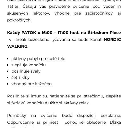
Tatier. Čakajú vás pravidelné cvičenia pod vedením
skúsených lektorov, vhodné pre začiatočníkov aj
pokročilých.
Každý PATOK o 16:00 – 17:00 hod. na Štrbskom Plese
v areáli bežeckého lyžovania sa bude konať
NORDIC
WALKING.
aktívny pohyb pre celé telo
zlepšuje kondíciu
posilňuje svaly
šetrí kĺby
vhodný pre každého
Posilnite si imunitu, natiahnite sa pri strečingu, zlepšite
si fyzickú kondíciu a užite si aktívny relax.
Pomôcky na cvičenie budú dispozícií bezplatne.
Odporúčame si priniesť pohodlné oblečenie. Dĺžka