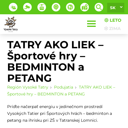
SK
LETO
ZIMA
TATRY AKO LIEK –
Športové hry –
BEDMINTON a
PETANG
Región Vysoké Tatry
Podujatia
TATRY AKO LIEK –
Športové hry – BEDMINTON a PETANG
Príďte načerpať energiu v jedinečnom prostredí
Vysokých Tatier pri Športových hrách – bedminton a
petang na ihrisku pri ZŠ v Tatranskej Lomnici.