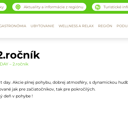
ky
Aktuality a informácie z regiónu
Turistické in
GASTRONÓMIA
UBYTOVANIE
WELLNESS A RELAX
REGIÓN
PODUJ
2.ročník
DAY – 2.ročník
it day. Akcie plnej pohybu, dobrej atmosféry, s dynamickou hud
ované jak pre začiatočníkov, tak pre pokročilých.
ný deň v pohybe !