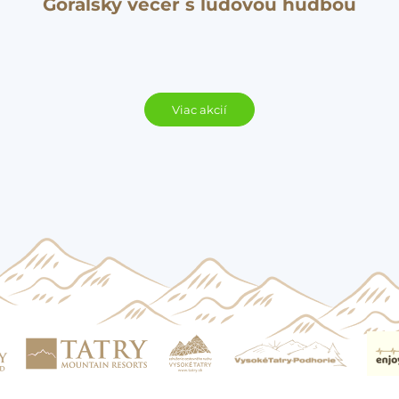
Goralský večer s ľudovou hudbou
Viac akcií