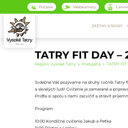
Počasie
Webkamery
Lanov
ZÁŽITKY A ŠPORT
TATRY FIT DAY – 
Región Vysoké Tatry
Podujatia
TATRY FIT 
Srdečne Váš pozývame na druhý ročník Tatry f
a skvelých ľudí! Cvičenie je zamerané a priprav
Príďte si spolu s nami zacvičiť a stráviť príjem
Program:
10:00 Kondičné cvičenie Jakub a Peťka