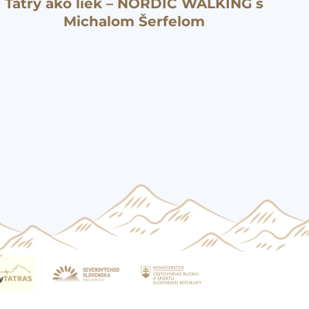
Tatry ako liek – NORDIC WALKING s
Michalom Šerfelom