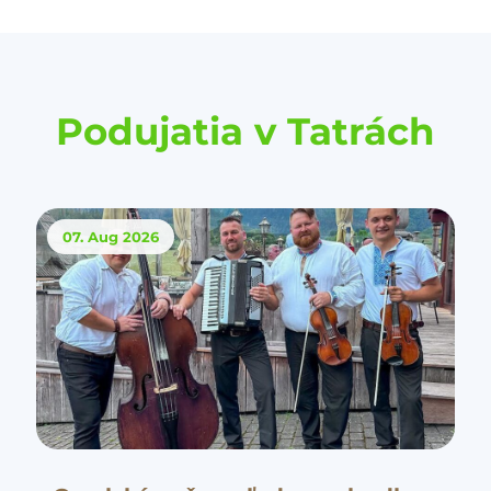
Podujatia v Tatrách
07. Aug
2026