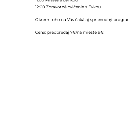
11:00 Pilates s Lenkou
12:00 Zdravotné cvičenie s Evkou
Okrem toho na Vás čaká aj sprievodný progra
Cena: predpredaj 7€/na mieste 9€