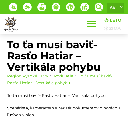
SK
LETO
ZIMA
To ťa musí baviť-
Rasťo Hatiar –
Vertikála pohybu
Región Vysoké Tatry
Podujatia
To ťa musí baviť-
Rasťo Hatiar – Vertikála pohybu
To ťa musí baviť- Rasťo Hatiar – Vertikála pohybu
Scenárista, kameraman a režisér dokumentov o horách a
ľuďoch v nich.