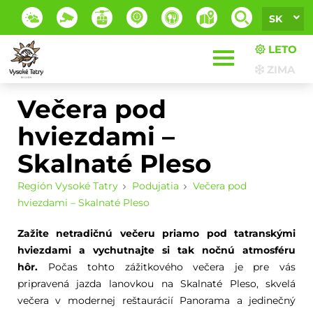
SK
LETO
ZIMA
Večera pod
hviezdami –
Skalnaté Pleso
Región Vysoké Tatry
Podujatia
Večera pod
hviezdami – Skalnaté Pleso
Zažite netradičnú večeru priamo pod tatranskými
hviezdami a vychutnajte si tak nočnú atmosféru
hôr.
Počas tohto zážitkového večera je pre vás
pripravená jazda lanovkou na Skalnaté Pleso, skvelá
večera v modernej reštaurácií Panorama a jedinečný