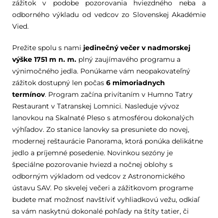
zážitok v podobe pozorovania hviezdného neba a
odborného výkladu od vedcov zo Slovenskej Akadémie
Vied.
Prežite spolu s nami
jedinečný večer v nadmorskej
výške 1751 m n. m.
plný zaujímavého programu a
výnimočného jedla. Ponúkame vám neopakovateľný
zážitok dostupný len počas
6 mimoriadnych
termínov
. Program začína privítaním v Humno Tatry
Restaurant v Tatranskej Lomnici. Nasleduje vývoz
lanovkou na Skalnaté Pleso s atmosférou dokonalých
výhľadov. Zo stanice lanovky sa presuniete do novej,
modernej reštaurácie Panorama, ktorá ponúka delikátne
jedlo a príjemné posedenie. Novinkou sezóny je
špeciálne pozorovanie hviezd a nočnej oblohy s
odborným výkladom od vedcov z Astronomického
ústavu SAV. Po skvelej večeri a zážitkovom programe
budete mať možnosť navštíviť vyhliadkovú vežu, odkiaľ
sa vám naskytnú dokonalé pohľady na štíty tatier, či