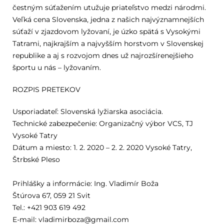
čestným súťažením utužuje priateľstvo medzi národmi.
Veľká cena Slovenska, jedna z našich najvýznamnejších
súťaží v zjazdovom lyžovaní, je úzko spätá s Vysokými
Tatrami, najkrajším a najvyšším horstvom v Slovenskej
republike a aj s rozvojom dnes už najrozšírenejšieho
športu u nás – lyžovaním.
ROZPIS PRETEKOV
Usporiadateľ: Slovenská lyžiarska asociácia.
Technické zabezpečenie: Organizačný výbor VCS, TJ
Vysoké Tatry
Dátum a miesto: 1. 2. 2020 – 2. 2. 2020 Vysoké Tatry,
Štrbské Pleso
Prihlášky a informácie: Ing. Vladimír Boža
Štúrova 67, 059 21 Svit
Tel.: +421 903 619 492
E-mail: vladimirboza@gmail.com