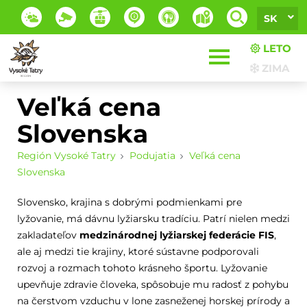
SK
LETO
ZIMA
Veľká cena
Slovenska
Región Vysoké Tatry
Podujatia
Veľká cena
Slovenska
Slovensko, krajina s dobrými podmienkami pre
lyžovanie, má dávnu lyžiarsku tradíciu. Patrí nielen medzi
zakladateľov
medzinárodnej lyžiarskej federácie FIS
,
ale aj medzi tie krajiny, ktoré sústavne podporovali
rozvoj a rozmach tohoto krásneho športu. Lyžovanie
upevňuje zdravie človeka, spôsobuje mu radosť z pohybu
na čerstvom vzduchu v lone zasneženej horskej prírody a