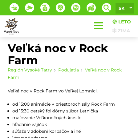
SK
LETO
ZIMA
Veľká noc v Rock
Farm
Región Vysoké Tatry
Podujatia
Veľká noc v Rock
Farm
Veľká noc v Rock Farm vo Veľkej Lomnici.
od 15:00 animácie v priestoroch sály Rock Farm
od 15:30 detský folklórny súbor Letnička
maľovanie Veľkonočných kraslíc
hľadanie vajíčok
súťaže v zdobení korbáčov a iné