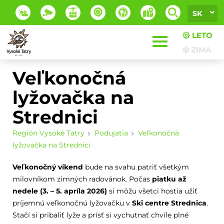
SK
LETO
ZIMA
Veľkonočná
lyžovačka na
Strednici
Región Vysoké Tatry
Podujatia
Veľkonočná
lyžovačka na Strednici
Veľkonočný víkend
bude na svahu patriť všetkým
milovníkom zimných radovánok. Počas
piatku až
nedele (3. – 5. apríla 2026)
si môžu všetci hostia užiť
príjemnú veľkonočnú lyžovačku v
Ski centre Strednica
.
Stačí si pribaliť lyže a prísť si vychutnať chvíle plné