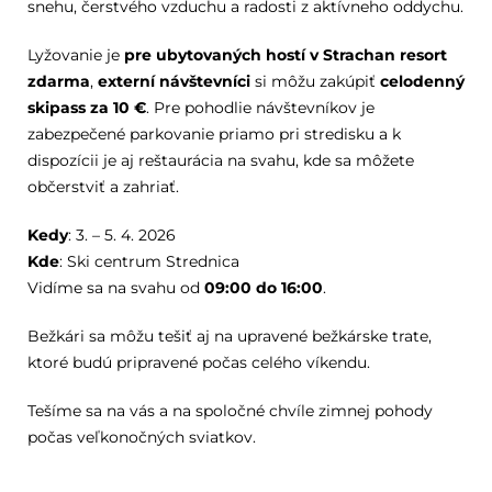
snehu, čerstvého vzduchu a radosti z aktívneho oddychu.
Lyžovanie je
pre ubytovaných hostí v Strachan resort
zdarma
,
externí návštevníci
si môžu zakúpiť
celodenný
skipass za 10 €
. Pre pohodlie návštevníkov je
zabezpečené parkovanie priamo pri stredisku a k
dispozícii je aj reštaurácia na svahu, kde sa môžete
občerstviť a zahriať.
Kedy
: 3. – 5. 4. 2026
Kde
: Ski centrum Strednica
Vidíme sa na svahu od
09:00 do 16:00
.
Bežkári sa môžu tešiť aj na upravené bežkárske trate,
ktoré budú pripravené počas celého víkendu.
Tešíme sa na vás a na spoločné chvíle zimnej pohody
počas veľkonočných sviatkov.