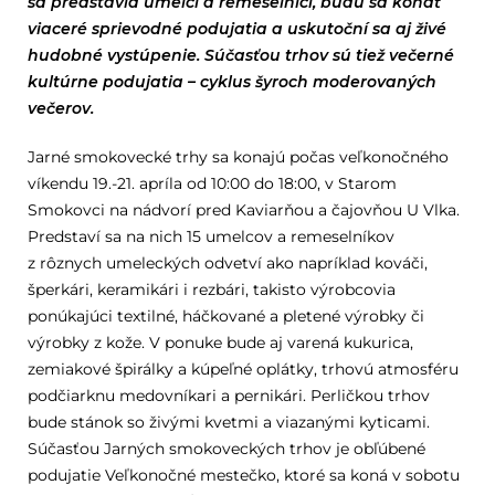
sa predstavia umelci a remeselníci, budú sa konať
viaceré sprievodné podujatia a uskutoční sa aj živé
hudobné vystúpenie. Súčasťou trhov sú tiež večerné
kultúrne podujatia – cyklus šyroch moderovaných
večerov.
Jarné smokovecké trhy sa konajú počas veľkonočného
víkendu 19.-21. apríla od 10:00 do 18:00, v Starom
Smokovci na nádvorí pred Kaviarňou a čajovňou U Vlka.
Predstaví sa na nich 15 umelcov a remeselníkov
z rôznych umeleckých odvetví ako napríklad kováči,
šperkári, keramikári i rezbári, takisto výrobcovia
ponúkajúci textilné, háčkované a pletené výrobky či
výrobky z kože. V ponuke bude aj varená kukurica,
zemiakové špirálky a kúpeľné oplátky, trhovú atmosféru
podčiarknu medovníkari a pernikári. Perličkou trhov
bude stánok so živými kvetmi a viazanými kyticami.
Súčasťou Jarných smokoveckých trhov je obľúbené
podujatie Veľkonočné mestečko, ktoré sa koná v sobotu