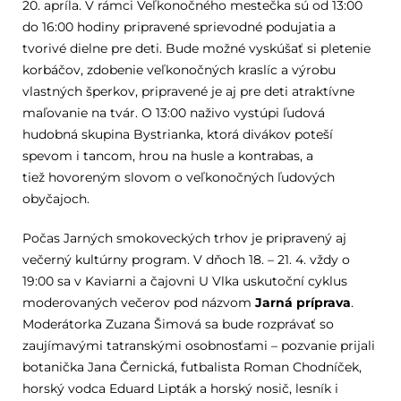
20. apríla. V rámci Veľkonočného mestečka sú od 13:00
do 16:00 hodiny pripravené sprievodné podujatia a
tvorivé dielne pre deti. Bude možné vyskúšať si pletenie
korbáčov, zdobenie veľkonočných kraslíc a výrobu
vlastných šperkov, pripravené je aj pre deti atraktívne
maľovanie na tvár. O 13:00 naživo vystúpi ľudová
hudobná skupina Bystrianka, ktorá divákov poteší
spevom i tancom, hrou na husle a kontrabas, a
tiež hovoreným slovom o veľkonočných ľudových
obyčajoch.
Počas Jarných smokoveckých trhov je pripravený aj
večerný kultúrny program. V dňoch 18. – 21. 4. vždy o
19:00 sa v Kaviarni a čajovni U Vlka uskutoční cyklus
moderovaných večerov pod názvom
Jarná príprava
.
Moderátorka Zuzana Šimová sa bude rozprávať so
zaujímavými tatranskými osobnosťami – pozvanie prijali
botanička Jana Černická, futbalista Roman Chodníček,
horský vodca Eduard Lipták a horský nosič, lesník i