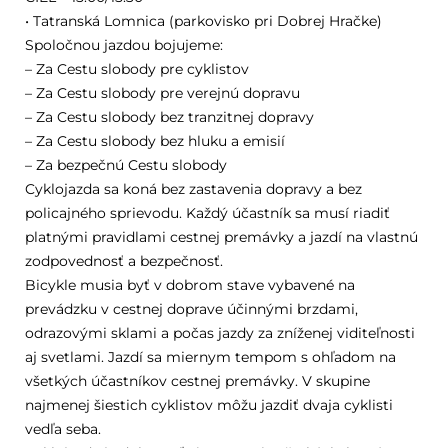
• Tatranská Lomnica (parkovisko pri Dobrej Hračke)
Spoločnou jazdou bojujeme:
– Za Cestu slobody pre cyklistov
– Za Cestu slobody pre verejnú dopravu
– Za Cestu slobody bez tranzitnej dopravy
– Za Cestu slobody bez hluku a emisií
– Za bezpečnú Cestu slobody
Cyklojazda sa koná bez zastavenia dopravy a bez
policajného sprievodu. Každý účastník sa musí riadiť
platnými pravidlami cestnej premávky a jazdí na vlastnú
zodpovednosť a bezpečnosť.
Bicykle musia byť v dobrom stave vybavené na
prevádzku v cestnej doprave účinnými brzdami,
odrazovými sklami a počas jazdy za zníženej viditeľnosti
aj svetlami. Jazdí sa miernym tempom s ohľadom na
všetkých účastníkov cestnej premávky. V skupine
najmenej šiestich cyklistov môžu jazdiť dvaja cyklisti
vedľa seba.