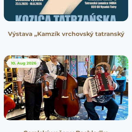
Výstava „Kamzík vrchovský tatranský
10. Aug
2026