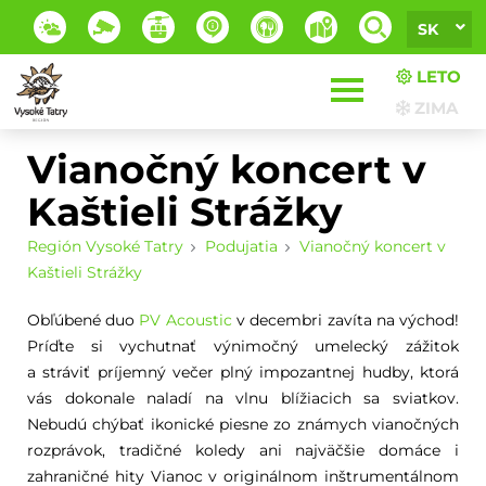
SK
LETO
ZIMA
Vianočný koncert v
Kaštieli Strážky
Región Vysoké Tatry
Podujatia
Vianočný koncert v
Kaštieli Strážky
Obľúbené duo
PV Acoustic
v decembri zavíta na východ!
Príďte si vychutnať výnimočný umelecký zážitok
a stráviť príjemný večer plný impozantnej hudby, ktorá
vás dokonale naladí na vlnu blížiacich sa sviatkov.
Nebudú chýbať ikonické piesne zo známych vianočných
rozprávok, tradičné koledy ani najväčšie domáce i
zahraničné hity Vianoc v originálnom inštrumentálnom