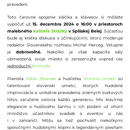
prevedení.
Toto čarovné spojenie sláčika a klávesov si môžete
vypočuť už
15. decembra 2024 o 16:00 v priestoroch
malebného
kaštieľa Strážky
v
Spišskej Belej
. Súčasťou
bude aj krátka diskusia s účinkujúcimi, ktorú moderuje
redaktor Slovenského rozhlasu Michal Herceg. Vstupné
je
dobrovoľné.
Nakoľko je však kapacita sály
obmedzená, svoje miesto si zarezervujte vopred cez
jednoduchý
formulár
.
Pianista
Peter Zbranek
a huslistka
Victoria Linnen
sú
talentovaní slovenskí umelci, ktorých hudobné
improvizácie a unikátne prevedenia známych svetových
hitov zaručene oslovia každú generáciu. Mix klavírnej
elegancie a husľového šarmu v ich podaní už ohúril
množstvo účastníkov svadieb a eventov u nás
i v zahraničí. Môžu sa tiež pochváliť niekoľkými
spoločnými hudobnými klipmi k legendárnym piesňam