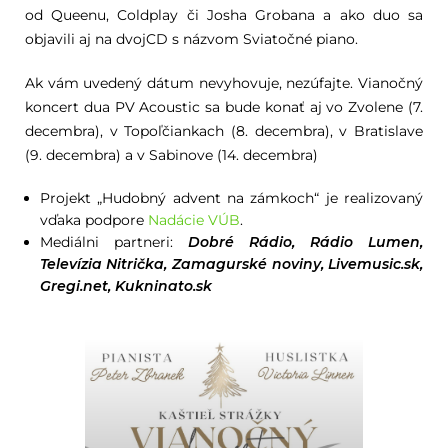
od Queenu, Coldplay či Josha Grobana a ako duo sa
objavili aj na dvojCD s názvom Sviatočné piano.
Ak vám uvedený dátum nevyhovuje, nezúfajte. Vianočný
koncert dua PV Acoustic sa bude konať aj vo Zvolene (7.
decembra), v Topoľčiankach (8. decembra), v Bratislave
(9. decembra) a v Sabinove (14. decembra)
Projekt „Hudobný advent na zámkoch“ je realizovaný
vďaka podpore
Nadácie VÚB
.
Mediálni partneri:
Dobré Rádio, Rádio Lumen,
Televízia Nitrička, Zamagurské noviny, Livemusic.sk,
Gregi.net, Kukninato.sk