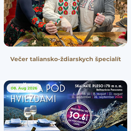
Večer taliansko-ždiarskych špecialít
08. Aug
2026