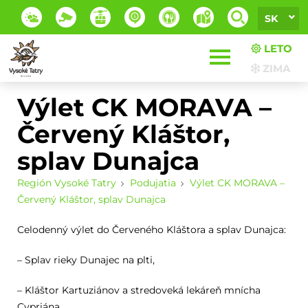
SK
LETO
ZIMA
Výlet CK MORAVA –
Červený Kláštor,
splav Dunajca
Región Vysoké Tatry
Podujatia
Výlet CK MORAVA –
Červený Kláštor, splav Dunajca
Celodenný výlet do Červeného Kláštora a splav Dunajca:
– Splav rieky Dunajec na plti,
– Kláštor Kartuziánov a stredoveká lekáreň mnícha
Cypriána