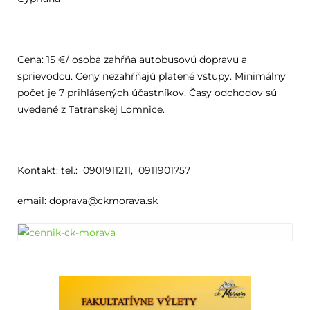
Cena: 15 €/ osoba zahŕňa autobusovú dopravu a
sprievodcu. Ceny nezahŕňajú platené vstupy. Minimálny
počet je 7 prihlásených účastníkov. Časy odchodov sú
uvedené z Tatranskej Lomnice.
Kontakt: tel.: 0901911211, 0911901757
email: doprava@ckmorava.sk