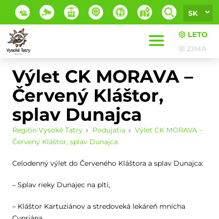
SK
LETO
ZIMA
Výlet CK MORAVA –
Červený Kláštor,
splav Dunajca
Región Vysoké Tatry
Podujatia
Výlet CK MORAVA –
Červený Kláštor, splav Dunajca
Celodenný výlet do Červeného Kláštora a splav Dunajca:
– Splav rieky Dunajec na plti,
– Kláštor Kartuziánov a stredoveká lekáreň mnícha
Cypriána