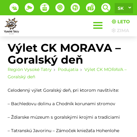
SK
LETO
ZIMA
Výlet CK MORAVA –
Goralský deň
Región Vysoké Tatry
Podujatia
Výlet CK MORAVA –
Goralský deň
Celodenný výlet Goralský deň, pri ktorom navštívite:
– Bachledovu dolinu a Chodník korunami stromov
– Ždiarske múzeum s goralskými krojmi a tradíciami
– Tatranskú Javorinu – Zámoček kniežaťa Hohenlohe