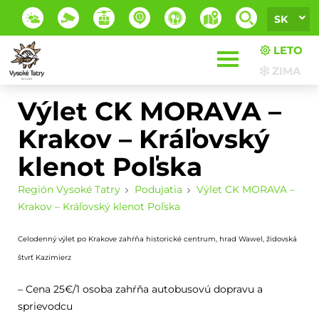
SK
LETO
ZIMA
Výlet CK MORAVA –
Krakov – Kráľovský
klenot Poľska
Región Vysoké Tatry
Podujatia
Výlet CK MORAVA –
Krakov – Kráľovský klenot Poľska
Celodenný výlet po Krakove zahŕňa historické centrum, hrad Wawel, židovská
štvrť Kazimierz
– Cena 25€/1 osoba zahŕňa autobusovú dopravu a
sprievodcu