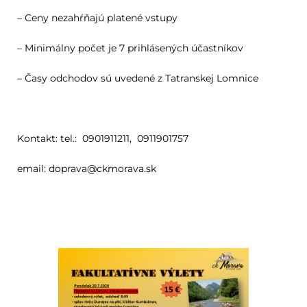
– Ceny nezahŕňajú platené vstupy
– Minimálny počet je 7 prihlásených účastníkov
– Časy odchodov sú uvedené z Tatranskej Lomnice
Kontakt: tel.: 0901911211, 0911901757
email: doprava@ckmorava.sk