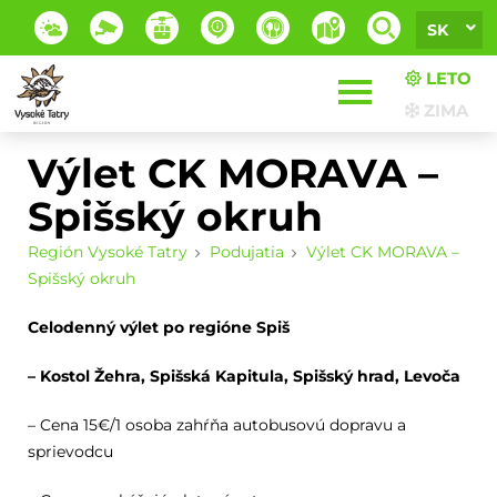
SK
LETO
ZIMA
Výlet CK MORAVA –
Spišský okruh
Región Vysoké Tatry
Podujatia
Výlet CK MORAVA –
Spišský okruh
Celodenný výlet po regióne Spiš
– Kostol Žehra, Spišská Kapitula, Spišský hrad, Levoča
– Cena 15€/1 osoba zahŕňa autobusovú dopravu a
sprievodcu