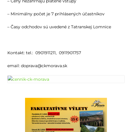
– Ceny nezahŕňajú platené vstupy
– Minimálny počet je 7 prihlásených účastníkov
– Časy odchodov sú uvedené z Tatranskej Lomnice
Kontakt: tel.: 0901911211, 0911901757
email: doprava@ckmorava.sk