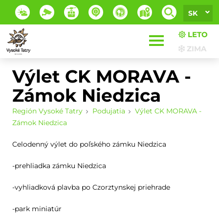
SK
LETO
ZIMA
Výlet CK MORAVA -
Zámok Niedzica
Región Vysoké Tatry
Podujatia
Výlet CK MORAVA -
Zámok Niedzica
Celodenný výlet do poľského zámku Niedzica
-prehliadka zámku Niedzica
-vyhliadková plavba po Czorztynskej priehrade
-park miniatúr