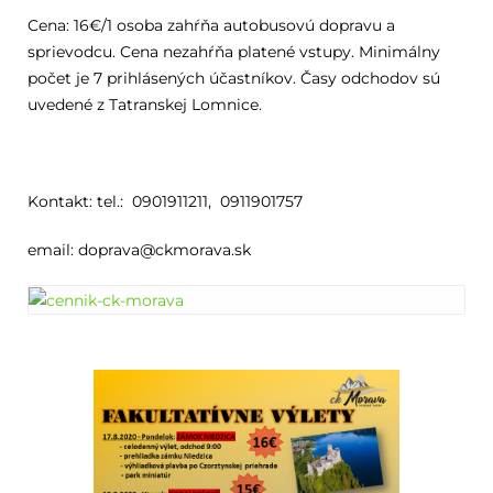
Cena: 16€/1 osoba zahŕňa autobusovú dopravu a
sprievodcu. Cena nezahŕňa platené vstupy. Minimálny
počet je 7 prihlásených účastníkov. Časy odchodov sú
uvedené z Tatranskej Lomnice.
Kontakt: tel.: 0901911211, 0911901757
email: doprava@ckmorava.sk