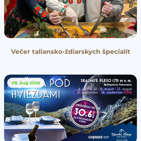
Večer taliansko-ždiarskych špecialít
08. Aug
2026