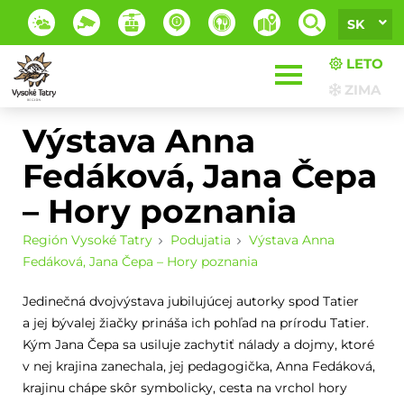
SK
LETO
ZIMA
Výstava Anna
Fedáková, Jana Čepa
– Hory poznania
Región Vysoké Tatry
Podujatia
Výstava Anna
Fedáková, Jana Čepa – Hory poznania
Jedinečná dvojvýstava jubilujúcej autorky spod Tatier
a jej bývalej žiačky prináša ich pohľad na prírodu Tatier.
Kým Jana Čepa sa usiluje zachytiť nálady a dojmy, ktoré
v nej krajina zanechala, jej pedagogička, Anna Fedáková,
krajinu chápe skôr symbolicky, cesta na vrchol hory