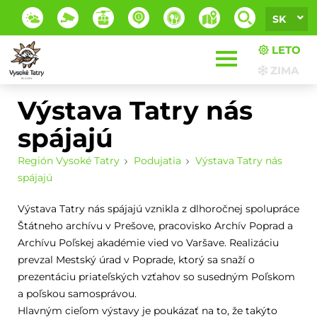
SK
LETO
ZIMA
Výstava Tatry nás
spájajú
Región Vysoké Tatry
Podujatia
Výstava Tatry nás
spájajú
Výstava Tatry nás spájajú vznikla z dlhoročnej spolupráce
Štátneho archívu v Prešove, pracovisko Archív Poprad a
Archívu Poľskej akadémie vied vo Varšave. Realizáciu
prevzal Mestský úrad v Poprade, ktorý sa snaží o
prezentáciu priateľských vzťahov so susedným Poľskom
a poľskou samosprávou.
Hlavným cieľom výstavy je poukázať na to, že takýto