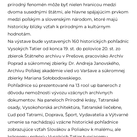
prírodný fenomén môže byť nielen hranicou medzi
dvoma susednými štátmi, ale hlavne spájajúcim prvkom
medzi poľským a slovenským národom, ktoré majú
historicky blízky vzťah k prírodným a kultúrnym
hodnotám.
Na výstave bude vystavených 160 historických pohľadníc
Vysokých Tatier od konca 19. st. do polovice 20. st. zo
zbierok Štátneho archívu v Prešove, pracovisko Archív
Poprad a súkromnej zbierky Dr. Andreja Janovského,
Archívu Poľskej akadémie vied vo Varšave a súkromnej
zbierky Mariana Sołobodowskiego.
Pohľadnice sú prezentované na 13 rool up baneroch z
dôvodu nemožnosti vývozu vzácnych archívnych
dokumentov. Na paneloch Prírodné krásy, Tatranské
osady, Vysokohorská architektúra, Tatranské liečebne,
Ľud pod Tatrami, Doprava, Šport, Vydavatelia a Výtvarné
umenie sa nachádzajú vzácne historické pohľadnice
zobrazujúce vzťah Slovákov a Poliakov k malému, ale
krásnemu pohoriu Vysokých Tatier tvoriacemu