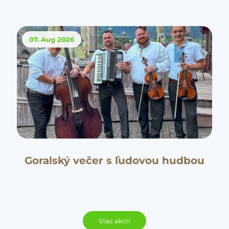
07. Aug
2026
Goralský večer s ľudovou hudbou
Viac akcií