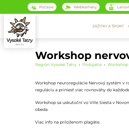
Počasie
Webkamery
Lanov
ZÁŽITKY A ŠPORT
Workshop nervov
Región Vysoké Tatry
Podujatia
Workshop 
Workshop neuroregulácie Nervový systém v ro
reguláciu a priniesť viac rovnováhy do každod
Workshop sa uskutoční vo Ville Siesta v Novom
obeda.
Viac info na priloženom plagáte.