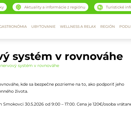
ky
Aktuality a informácie z regiónu
Turistické in
GASTRONÓMIA
UBYTOVANIE
WELLNESS A RELAX
REGIÓN
PODUJ
ý systém v rovnováhe
nervový systém v rovnováhe
vnováhe, kde sa bezpečne pozrieme na to, ako podporiť jeho
enného života.
 Smokovci 30.5.2026 od 9:00 – 17:00. Cena je 120€/osoba vrátan