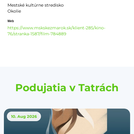
Mestské kultúrne stredisko
Okolie
Web
https://www.mskskezmarok.sk/klient-285/kino-
76/stranka-1587/film-784889
Podujatia v Tatrách
10. Aug
2026