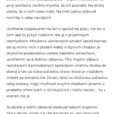
prvý pohľad si možno myslíte, že ich poznáte. Na druhý
zistíte, že o nich viete málo. Na tretí začnú zisťovať
novinky o sebe navzájom.
Uvoľnené rozprávanie nie len o spoločnej práci, nie len o
tom aké to je byť rodičom, ale aj o príjemných
nezmysloch. Množstvo úsmevných situácií spred kamier,
ale aj mimo nich v podaní Adely a štyroch chlapov je
skutočne predzvesťou večera nabitého smiechom,
uvoľnením sa a dobrou zábavou. Títo majstri zábavy
nenúteným a prirodzeným spôsobom vtiahnu diváka do
diania a ten sa stáva súčasťou show, ktorá je v každom
mieste jej konania iná. Diváci, ktorí sú kľúčovou súčasťou
celej zostavy majú možnosť svojimi otázkami priamo v
priebehu show zistiť o účinkujúcich i niečo naviac…. čo v
scenári nie je.
Je skvelé a veľmi zábavné sledovať takých majstrov
slova akými účinkujúci bezpochyby sú, ako bravúrne