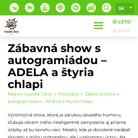
SK
LETO
ZIMA
Zábavná show s
autogramiádou –
ADELA a štyria
chlapi
Región Vysoké Tatry
Podujatia
Zábavná show s
autogramiádou – ADELA a štyria chlapi
Výnimočná show, ktorá je zárukou skvelého humoru,
sľubuje okrem iného inteligentné zamyslenia aj priame
otázky až ku koreňu veci. Miesto, kde je dovolené narábať
slovami s milou roztopašou, ale i vzájomnou úctou. Na