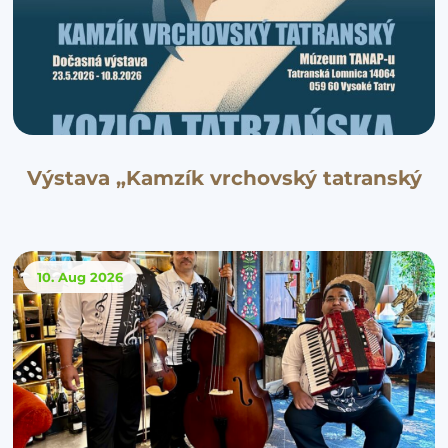
Výstava „Kamzík vrchovský tatranský
10. Aug
2026