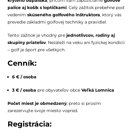
krytého odpaliska
, pričom vám zapožičiame
golfové
palice aj košík s loptičkami
. Celý zážitok prebehne pod
vedením
skúseného golfového inštruktora
, ktorý vás
prevedie základmi golfovej techniky a pravidiel.
Tento zážitok je vhodný pre
jednotlivcov, rodiny aj
skupiny priateľov
. Nezáleží na veku ani fyzickej kondícii
– golf je šport pre všetkých.
Cenník:
6 € / osoba
3 € / osoba
pre obyvateľov obce
Veľká Lomnica
Počet miest je obmedzený
, preto si prosím
zarezervujte svoje miesto vopred.
Registrácia: