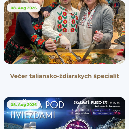
08. Aug
2026
Večer taliansko-ždiarskych špecialít
08. Aug
2026