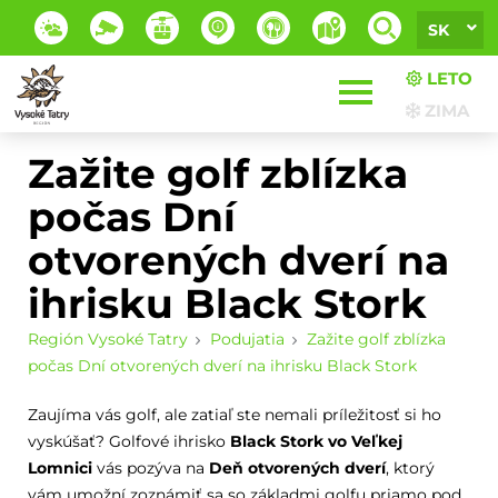
SK
LETO
ZIMA
Zažite golf zblízka
počas Dní
otvorených dverí na
ihrisku Black Stork
Región Vysoké Tatry
Podujatia
Zažite golf zblízka
počas Dní otvorených dverí na ihrisku Black Stork
Zaujíma vás golf, ale zatiaľ ste nemali príležitosť si ho
vyskúšať? Golfové ihrisko
Black Stork vo Veľkej
Lomnici
vás pozýva na
Deň otvorených dverí
, ktorý
vám umožní zoznámiť sa so základmi golfu priamo pod