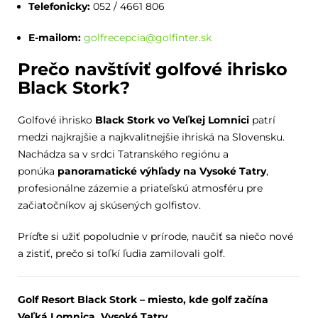
Telefonicky:
052 / 4661 806
E-mailom:
golfrecepcia@golfinter.sk
Prečo navštíviť golfové ihrisko
Black Stork?
Golfové ihrisko
Black Stork vo Veľkej Lomnici
patrí
medzi najkrajšie a najkvalitnejšie ihriská na Slovensku.
Nachádza sa v srdci Tatranského regiónu a
ponúka
panoramatické výhľady na Vysoké Tatry
,
profesionálne zázemie a priateľskú atmosféru pre
začiatočníkov aj skúsených golfistov.
Príďte si užiť popoludnie v prírode, naučiť sa niečo nové
a zistiť, prečo si toľkí ľudia zamilovali golf.
Golf Resort Black Stork – miesto, kde golf začína
Veľká Lomnica, Vysoké Tatry