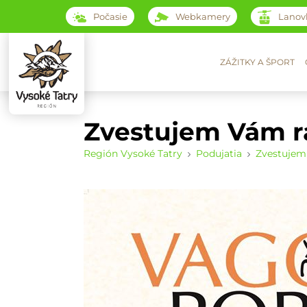
Počasie
Webkamery
Lanov
ZÁŽITKY A ŠPORT
Zvestujem Vám r
Región Vysoké Tatry
Podujatia
Zvestujem