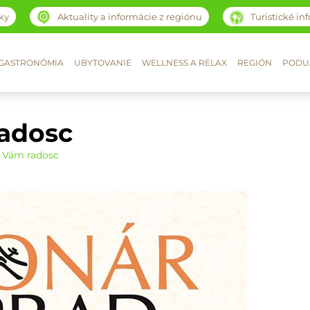
ky
Aktuality a informácie z regiónu
Turistické in
GASTRONÓMIA
UBYTOVANIE
WELLNESS A RELAX
REGIÓN
PODUJ
adosc
 Vám radosc