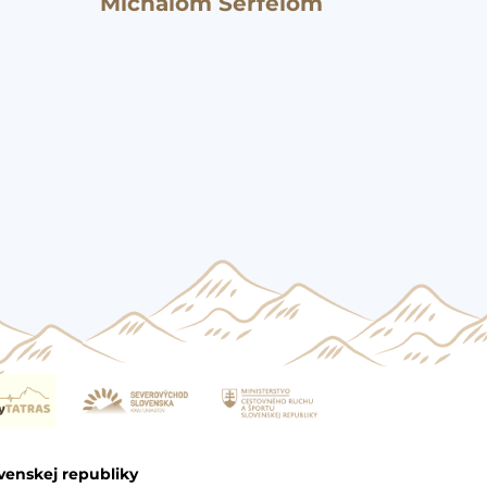
Michalom Šerfelom
venskej republiky