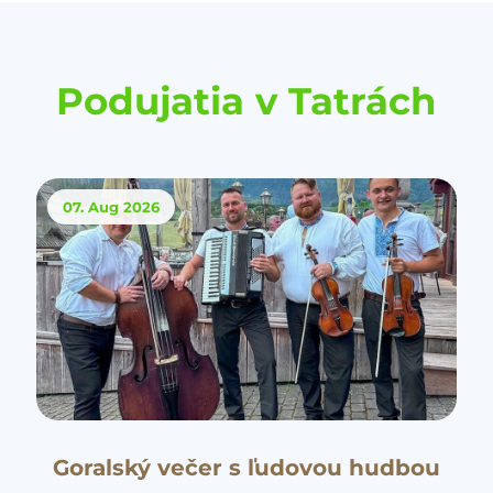
Podujatia v Tatrách
07. Aug
2026
Goralský večer s ľudovou hudbou