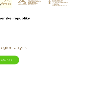
venskej republiky
egiontatry.sk
ujte nás