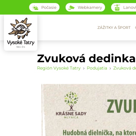
Počasie
Webkamery
Lanov
ZÁŽITKY A ŠPORT
Zvuková dedinka
Región Vysoké Tatry
Podujatia
Zvuková d