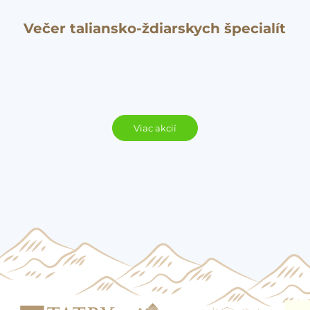
Večer taliansko-ždiarskych špecialít
Viac akcií