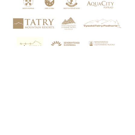
Realizované s
finančnou podporou Ministerstva
cestovného ruchu a športu Slovenskej republiky