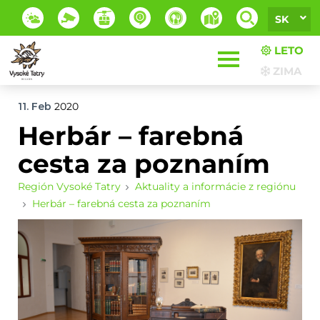
SK
LETO
ZIMA
11. Feb
2020
Herbár – farebná
cesta za poznaním
Región Vysoké Tatry
Aktuality a informácie z regiónu
Herbár – farebná cesta za poznaním