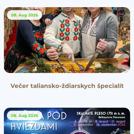
08. Aug
2026
Večer taliansko-ždiarskych špecialít
08. Aug
2026