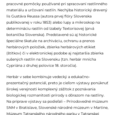
pracovné pomôcky používané pri spracovaní rastlinného
materiálu a určovaní rastlín. Nechýba historický drevený
lis Gustáva Reussa (autora prvej flóry Slovenska
publikovanej v roku 1853) alebo lupy a mikroskop na
determináciu rastlín od Izabely Textorisovej (prvá
botanička Slovenska). Predstavené sú aj historické
špeciálne škatule na archiváciu, ochranu a prenos
herbárových položiek, zbierka herbárových etikiet
(štítkov) či v elektronickej podobe aj najstaršia zbierka
sušených rastlín na Slovensku (tzn. herbár mnícha
Cypriána z druhej polovice 18. storočia).
Herbár v sebe kombinuje vedecký a edukačno-
prezentačný potenciál, preto je cieľom výstavy ponúknuť
širokej verejnosti komplexný zážitok z poznávania
biologickej rozmanitosti prírody s dôrazom na rastliny.
Na príprave výstavy sa podieľali – Prírodovedné múzeum
SNM v Bratislave, Slovenské národné múzeum v Martine,
Múzeum Tatranského národného parku v Tatranskej