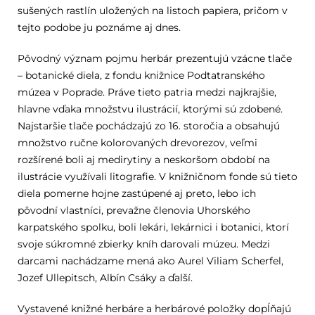
sušených rastlín uložených na listoch papiera, pričom v
tejto podobe ju poznáme aj dnes.
Pôvodný význam pojmu herbár prezentujú vzácne tlače
– botanické diela, z fondu knižnice Podtatranského
múzea v Poprade. Práve tieto patria medzi najkrajšie,
hlavne vďaka množstvu ilustrácií, ktorými sú zdobené.
Najstaršie tlače pochádzajú zo 16. storočia a obsahujú
množstvo ručne kolorovaných drevorezov, veľmi
rozšírené boli aj medirytiny a neskoršom období na
ilustrácie využívali litografie. V knižničnom fonde sú tieto
diela pomerne hojne zastúpené aj preto, lebo ich
pôvodní vlastníci, prevažne členovia Uhorského
karpatského spolku, boli lekári, lekárnici i botanici, ktorí
svoje súkromné zbierky kníh darovali múzeu. Medzi
darcami nachádzame mená ako Aurel Viliam Scherfel,
Jozef Ullepitsch, Albín Csáky a ďalší.
Vystavené knižné herbáre a herbárové položky dopĺňajú