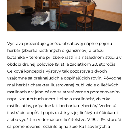
Výstava prezentuje genézu obsahovej náplne pojmu
herbár (zbierka rastlinných organizmov) a prácu
botanika v terénne pri zbere rastlín a následnom štúdiu v
období druhej polovice 19. st. a začiatkom 20. storočia.
Celková koncepcia výstavy tak pozostáva z dvoch
vzájomne sa prelínajúcich a dopĺňajúcich rovín. Pôvodne
mal herbár charakter ilustrovanej publikácie o liečivých
rastlinách a v jeho názve sa stretávame s pomenovaním
napr. Kreuterbuch /nem. kniha o rastlinách/, zbierka
rastlín, atlas, prípadne lat. herbarium /herbár/. Vedeckú
ilustráciu dopĺňal popis rastliny s jej liečivými účinkami
alebo využitím v domácom liečiteľstve. V 18. a 19. storočí
sa pomenovanie rozšírilo aj na zbierku lisovaných a