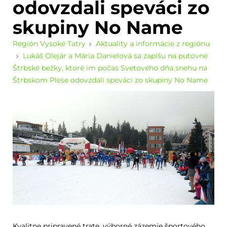
odovzdali speváci zo
skupiny No Name
Región Vysoké Tatry
Aktuality a informácie z regiónu
Lukáš Olejár a Mária Danielová sa zapíšu na putovné
Štrbské bežky, ktoré im počas Svetového dňa snehu na
Štrbskom Plese odovzdali speváci zo skupiny No Name
Kvalitne pripravené trate, výborné zázemie športového