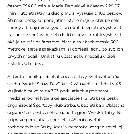
časom 2:14,80 min. a Mária Danielová s časom 2:29,07
min. Túto atraktívnu disciplínu si vyskúšalo 108 bežcov.
Štrbské bežky sú podujatím, ktoré majú v obľube celé
rodiny a tí najmenší lyžiari si mohli bezplatne vyskúšať
papučkové bežky. Aj deti do 10 rokov si mohli vyskúšať,
aké je to stáť na štartovej čiare a za absolvovanie 300
metrovej trate s prekážkami si odniesli jednu zo svojich
prvých medailí. Unikátnu účastnícku medailu v cieli
získali všetci bežci.
Aj tento ročník prebiehal počas oslavy Svetového dňa
snehu “World Snow Day”, ktorý zároveň prebiehal v 45
krajinách celkovo na 363 podujatiach s podporou
medzinárodnej lyžiarskej asociácie FIS. Štrbské bežky
organizoval Športový klub Štrba, Obec Štrba a Oblastná
organizácia cestovného ruchu Región Vysoké Tatry. Na
príprave podujatia sa podieľali 45 dobrovoľní
rozhodcovia zo Štrby, ktorí v decembri zorganizovali aj