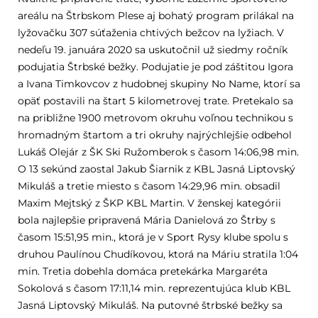
areálu na Štrbskom Plese aj bohatý program prilákal na
lyžovačku 307 súťaženia chtivých bežcov na lyžiach. V
nedeľu 19. januára 2020 sa uskutočnil už siedmy ročník
podujatia Štrbské bežky. Podujatie je pod záštitou Igora
a Ivana Timkovcov z hudobnej skupiny No Name, ktorí sa
opäť postavili na štart 5 kilometrovej trate. Pretekalo sa
na približne 1900 metrovom okruhu voľnou technikou s
hromadným štartom a tri okruhy najrýchlejšie odbehol
Lukáš Olejár z ŠK Ski Ružomberok s časom 14:06,98 min.
O 13 sekúnd zaostal Jakub Šiarnik z KBL Jasná Liptovský
Mikuláš a tretie miesto s časom 14:29,96 min. obsadil
Maxim Mejtský z ŠKP KBL Martin. V ženskej kategórii
bola najlepšie pripravená Mária Danielová zo Štrby s
časom 15:51,95 min., ktorá je v Sport Rysy klube spolu s
druhou Paulínou Chudíkovou, ktorá na Máriu stratila 1:04
min. Tretia dobehla domáca pretekárka Margaréta
Sokolová s časom 17:11,14 min. reprezentujúca klub KBL
Jasná Liptovský Mikuláš. Na putovné štrbské bežky sa