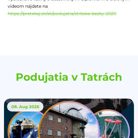
videom nájdete na
https://pretekaj.sk/sk/podujatia/strbske-bezky-2020
Podujatia v Tatrách
08. Aug
2026