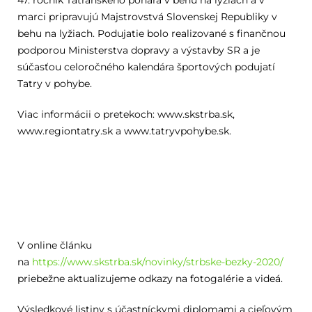
47. ročník Tatranského pohára v behu na lyžiach a v
marci pripravujú Majstrovstvá Slovenskej Republiky v
behu na lyžiach. Podujatie bolo realizované s finančnou
podporou Ministerstva dopravy a výstavby SR a je
súčasťou celoročného kalendára športových podujatí
Tatry v pohybe.
Viac informácii o pretekoch: ​www.skstrba.sk​, ​
www.regiontatry.sk​ a ​www.tatryvpohybe.sk​.
V online článku
na
https://www.skstrba.sk/novinky/strbske-bezky-2020/
priebežne aktualizujeme odkazy na fotogalérie a videá.
Výsledkové listiny s účastníckymi diplomami a cieľovým