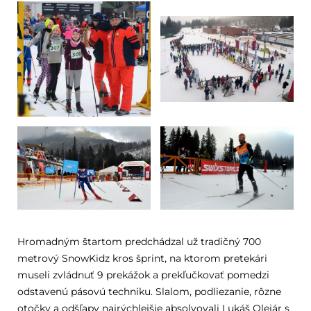
Hromadným štartom predchádzal už tradičný 700
metrový SnowKidz kros šprint, na ktorom pretekári
museli zvládnuť 9 prekážok a prekľučkovať pomedzi
odstavenú pásovú techniku. Slalom, podliezanie, rôzne
otočky a odšľapy najrýchlejšie absolvovali Lukáš Olejár s