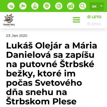
SK
LETO
ZIMA
23. Jan
2020
Lukáš Olejár a Mária
Danielová sa zapíšu
na putovné Štrbské
bežky, ktoré im
počas Svetového
dňa snehu na
Štrbskom Plese