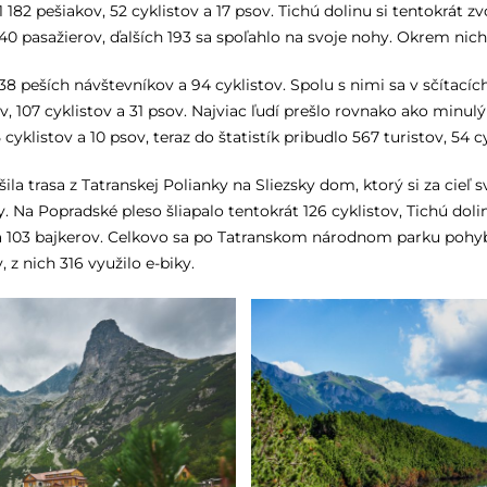
 182 pešiakov, 52 cyklistov a 17 psov. Tichú dolinu si tentokrát zvo
0 pasažierov, ďalších 193 sa spoľahlo na svoje nohy. Okrem nich
8 peších návštevníkov a 94 cyklistov. Spolu s nimi sa v sčítacích 
tov, 107 cyklistov a 31 psov. Najviac ľudí prešlo rovnako ako minu
cyklistov a 10 psov, teraz do štatistík pribudlo 567 turistov, 54 c
ila trasa z Tatranskej Polianky na Sliezsky dom, ktorý si za cieľ s
y. Na Popradské pleso šliapalo tentokrát 126 cyklistov, Tichú doli
a 103 bajkerov. Celkovo sa po Tatranskom národnom parku pohybo
 z nich 316 využilo e-biky.