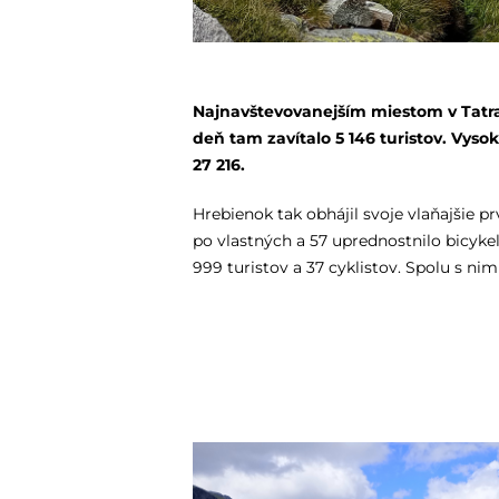
Najnavštevovanejším miestom v Tatra
deň tam zavítalo 5 146 turistov. Vys
27 216.
Hrebienok tak obhájil svoje vlaňajšie 
po vlastných a 57 uprednostnilo bicykel
999 turistov a 37 cyklistov. Spolu s nimi