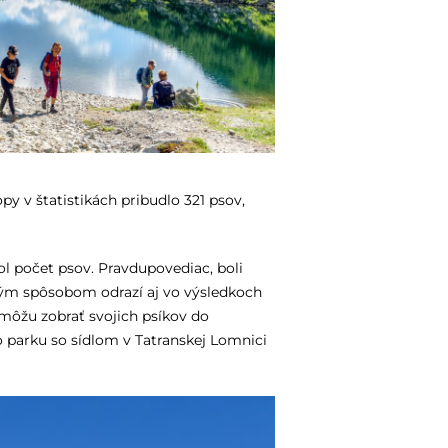
py v štatistikách pribudlo 321 psov,
ol počet psov. Pravdupovediac, boli
kým spôsobom odrazí aj vo výsledkoch
e môžu zobrať svojich psíkov do
 parku so sídlom v Tatranskej Lomnici