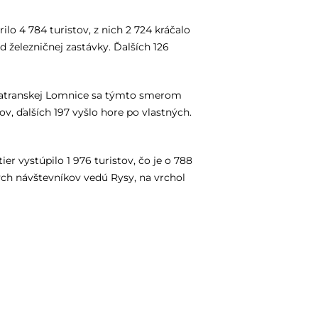
lo 4 784 turistov, z nich 2 724 kráčalo
 železničnej zastávky. Ďalších 126
. Z Tatranskej Lomnice sa týmto smerom
ov, ďalších 197 vyšlo hore po vlastných.
er vystúpilo 1 976 turistov, čo je o 788
hých návštevníkov vedú Rysy, na vrchol