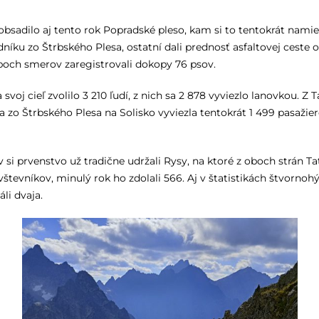
bsadilo aj tento rok Popradské pleso, kam si to tentokrát namieri
ku zo Štrbského Plesa, ostatní dali prednosť asfaltovej ceste od
oboch smerov zaregistrovali dokopy 76 psov.
za svoj cieľ zvolilo 3 210 ľudí, z nich sa 2 878 vyviezlo lanovkou
a zo Štrbského Plesa na Solisko vyviezla tentokrát 1 499 pasažier
i prvenstvo už tradične udržali Rysy, na ktoré z oboch strán Tati
ávštevníkov, minulý rok ho zdolali 566. Aj v štatistikách štvorno
áli dvaja.