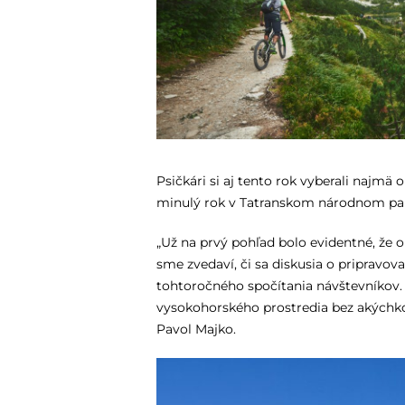
Psičkári si aj tento rok vyberali najmä 
minulý rok v Tatranskom národnom park
„Už na prvý pohľad bolo evidentné, že o
sme zvedaví, či sa diskusia o pripra
tohtoročného spočítania návštevníkov. Z
vysokohorského prostredia bez akýchkoľ
Pavol Majko.