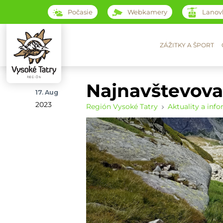
Počasie
Webkamery
Lanov
ZÁŽITKY A ŠPORT
Najnavštevova
17. Aug
2023
Región Vysoké Tatry
Aktuality a inf