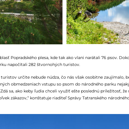
oblasť Popradského plesa, kde tak ako vlani narátali 76 psov. Doko
u napočítali 282 štvornohých turistov.
 turistov určite nebude núdza, čo nás však osobitne zaujímalo, b
vovaných obmedzeniach vstupu so psom do národného parku neja
dá sa, ako keby ľudia chceli využiť ešte poslednú príležitosť, ž
vek zákazov,“ konštatuje riaditeľ Správy Tatranského národného