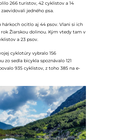
lilo 266 turistov, 42 cyklistov a 14
 zaevidovali jedného psa.
hárkoch ocitlo aj 44 psov. Vlani si ich
lý rok Žiarskou dolinou. Kým vtedy tam v
yklistov a 23 psov.
vojej cyklotúry vybralo 156
nu zo sedla bicykla spoznávalo 121
valo 935 cyklistov, z toho 385 na e-