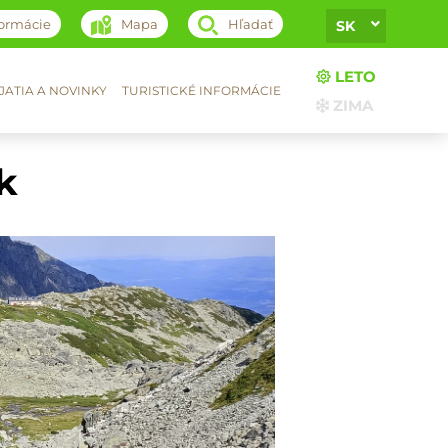
formácie
Mapa
Hľadať
SK
LETO
ATIA A NOVINKY
TURISTICKÉ INFORMÁCIE
ZIMA
k