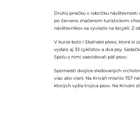
Druhú priečku v rebríčku návštevnosti o
po červeno značenom turistickom chodní
návštevníkov sa vyviezlo na bicykli. Z 
V kurze bolo i Skalnaté pleso, ktoré si 
vydalo aj 33 cyklistov a dva psy. Sedačk
Spolu s nimi zaevidovali päť psov.
Spomedzi dvojice sledovaných vrcholov s
viac ako vlani. Na Kriváň mierilo 757 n
ktorých vyšla trojica psov. Na Kriváni st