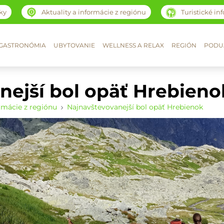
ky
Aktuality a informácie z regiónu
Turistické in
GASTRONÓMIA
UBYTOVANIE
WELLNESS A RELAX
REGIÓN
PODUJ
nejší bol opäť Hrebieno
ormácie z regiónu
Najnavštevovanejší bol opäť Hrebienok