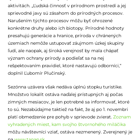
aktivitách. „Ľudská činnosť v prírodnom prostredí a jej
sprievodné javy sú zásahom do prírodných procesov.
Narušením týchto procesov môžu byť ohrozené
konkrétne druhy alebo ich biotopy. Prírodné hodnoty
presahujú generácie a hranice, príroda v chránených
územiach nemôže ustupovať záujmom úzkej skupiny
ľudí, ale naopak, aj široká verejnosť by mala chápať
význam ochrany prírody a podieľať sa na nej
rešpektovaním pravidiel, ktoré nastavujú odborníci,“
doplnil Ľubomír Plučinský.
Sezónna uzávera však nedáva úplnú stopku turistike.
Množstvo lokalít ostáva naďalej prístupných aj počas
zimných mesiacov, je len potrebné sa informovať, ktoré
to sú. Nezabúdajme taktiež na fakt, že aj po 1. novembri
platí obmedzenie pre pohyb v sprievode zvierat.
Zoznam
vyhradených miest, kam svojho štvornohého miláčika
môžu návštevníci vziať, ostáva nezmenený. Zverejnený je
na
www.tanap.sk
.