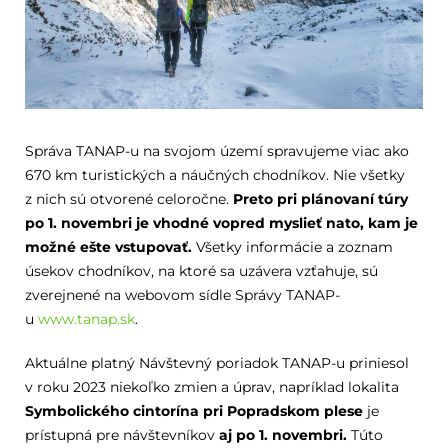
Správa TANAP-u na svojom území spravujeme viac ako
670 km turistických a náučných chodníkov. Nie všetky
z nich sú otvorené celoročne.
Preto pri plánovaní túry
po 1. novembri je vhodné vopred myslieť nato, kam je
možné ešte vstupovať.
Všetky informácie a zoznam
úsekov chodníkov, na ktoré sa uzávera vzťahuje, sú
zverejnené na webovom sídle Správy TANAP-
u
www.tanap.sk
.
Aktuálne platný Návštevný poriadok TANAP-u priniesol
v roku 2023 niekoľko zmien a úprav, napríklad lokalita
Symbolického cintorína pri Popradskom plese
je
prístupná pre návštevníkov
aj po 1. novembri.
Túto