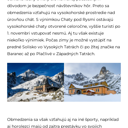
dôvodom je bezpečnosť návštevníkov hôr. Preto sa
obmedzenia vzťahujú na vysokohorské prostredie nad
úrovňou chát. S výnimkou Chaty pod Rysmi ostávajú
vysokohorské chaty otvorené celoročne, vyššie turisti po
1. novembri vstupovať nesmú. Aj tu však existuje
niekoľko výnimiek. Počas zimy je možné vystúpiť na
predné Solisko vo Vysokých Tatrách či po žltej značke na
Baranec až po Plačlivé v Západných Tatrách.
Obmedzenia sa však vzťahujú aj na iné športy, napríklad
aj horolezci majú od zajtra prestávku vo svojich