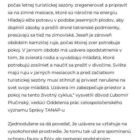
počas letnej turistickej sezóny zregenerovať a pripraviť
sa na zimné mesiace, ktoré sú náročné na energiu.
Hľadajú ešte potravu v podobe jesenných plodov, aby
doplnili zásoby a prežili drsné tatranské podmienky,
presúvajú sa tiež na zimoviská. Jeseň je zároveň
obdobím kamzičej ruje, počas ktorej zver potrebuje
pokoj. V jarnom období má uzávera opodstatnenie v
tom, že zvieratá rodia a vyvádzajú mláďatá, ktoré
potrebujú zosilnieť a naučiť sa prežiť v divočine. Svište
majú ruju v jarných mesiacoch a pred začiatkom
turistickej sezóny musí stihnúť aj priviesť nerušene na
svet svoje mláďatá. Uzávera im zabezpečuje priestor a
pokoj na tento životný cyklus,“ vysvetlil dôvod Ľubomír
Plučinský, vedúci Oddelenia prác celospoločenského
významu Správy TANAP-u
Zjednodušene sa dá povedať, že uzávera sa vzťahuje na
vysokohorské prostredie. Je tomu tak už pre spomínanú
ochranu fauny a flóry ale nemenej podstatným