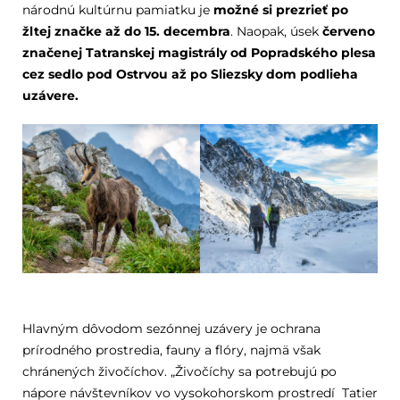
národnú kultúrnu pamiatku je
možné si prezrieť po
žltej značke až do 15. decembra
. Naopak, úsek
červeno
značenej Tatranskej magistrály od Popradského plesa
cez sedlo pod Ostrvou až po Sliezsky dom podlieha
uzávere.
Hlavným dôvodom sezónnej uzávery je ochrana
prírodného prostredia, fauny a flóry, najmä však
chránených živočíchov. „Živočíchy sa potrebujú po
nápore návštevníkov vo vysokohorskom prostredí Tatier