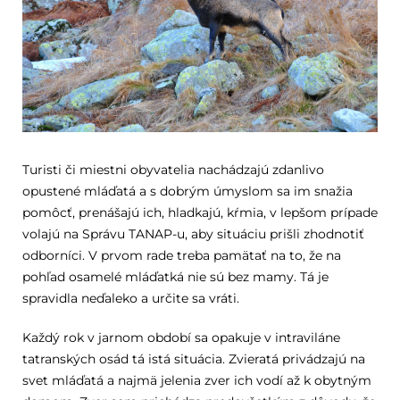
Turisti či miestni obyvatelia nachádzajú zdanlivo
opustené mláďatá a s dobrým úmyslom sa im snažia
pomôcť, prenášajú ich, hladkajú, kŕmia, v lepšom prípade
volajú na Správu TANAP-u, aby situáciu prišli zhodnotiť
odborníci. V prvom rade treba pamätať na to, že na
pohľad osamelé mláďatká nie sú bez mamy. Tá je
spravidla neďaleko a určite sa vráti.
Každý rok v jarnom období sa opakuje v intraviláne
tatranských osád tá istá situácia. Zvieratá privádzajú na
svet mláďatá a najmä jelenia zver ich vodí až k obytným