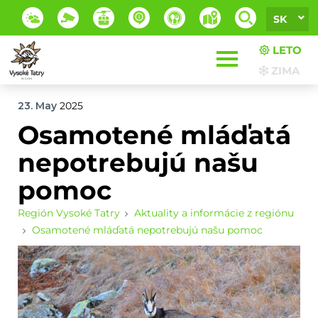
SK
LETO
ZIMA
23. May
2025
Osamotené mláďatá
nepotrebujú našu
pomoc
Región Vysoké Tatry
Aktuality a informácie z regiónu
Osamotené mláďatá nepotrebujú našu pomoc