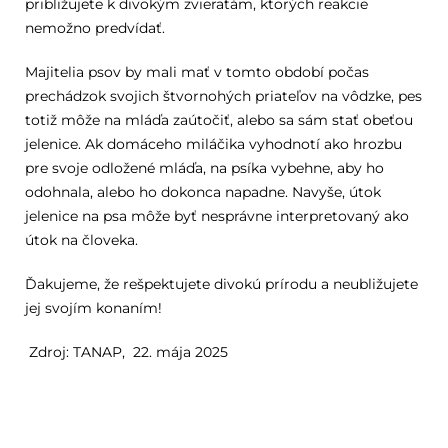
približujete k divokým zvieratám, ktorých reakcie
nemožno predvídať.
Majitelia psov by mali mať v tomto období počas
prechádzok svojich štvornohých priateľov na vôdzke, pes
totiž môže na mláďa zaútočiť, alebo sa sám stať obeťou
jelenice. Ak domáceho miláčika vyhodnotí ako hrozbu
pre svoje odložené mláďa, na psíka vybehne, aby ho
odohnala, alebo ho dokonca napadne. Navyše, útok
jelenice na psa môže byť nesprávne interpretovaný ako
útok na človeka.
Ďakujeme, že rešpektujete divokú prírodu a neubližujete
jej svojím konaním!
Zdroj: TANAP, 22. mája 2025