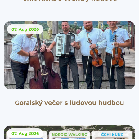
07. Aug
2026
Goralský večer s ľudovou hudbou
07. Aug
2026