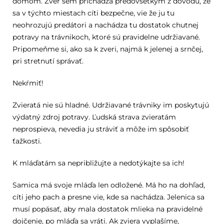
domom. Zver sem prichádza predovšetkým z dôvodu, že
sa v týchto miestach cíti bezpečne, vie že ju tu
neohrozujú predátori a nachádza tu dostatok chutnej
potravy na trávnikoch, ktoré sú pravidelne udržiavané.
Pripomeňme si, ako sa k zveri, najmä k jelenej a srnčej,
pri stretnutí správať.
Nekŕmiť!
Zvieratá nie sú hladné. Udržiavané trávniky im poskytujú
výdatný zdroj potravy. Ľudská strava zvieratám
neprospieva, nevedia ju stráviť a môže im spôsobiť
ťažkosti.
K mláďatám sa nepribližujte a nedotýkajte sa ich!
Samica má svoje mláďa len odložené. Má ho na dohľad,
cíti jeho pach a presne vie, kde sa nachádza. Jelenica sa
musí popásať, aby mala dostatok mlieka na pravidelné
dojčenie, po mláďa sa vráti. Ak zviera vyplašíme,