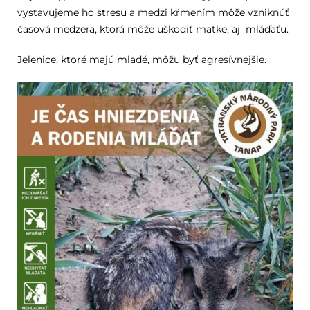
vystavujeme ho stresu a medzi kŕmením môže vzniknúť
časová medzera, ktorá môže uškodiť matke, aj mláďaťu.
Jelenice, ktoré majú mladé, môžu byť agresívnejšie.