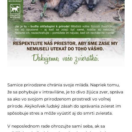
Samice prirodzene chránia svoje mláďa. Napriek tomu,
že sa pohybuje v intraviláne, je to divo žijúca zver, správa
sa ako vo svojom prirodzenom prostredí vo voľnej
prírode. Akýkoľvek ľudský zásah do správania zvierat im
spôsobuje stres a môže vyústiť aj do smrti zvieraťa.
V neposlednom rade ohrozujte sami seba, ak sa