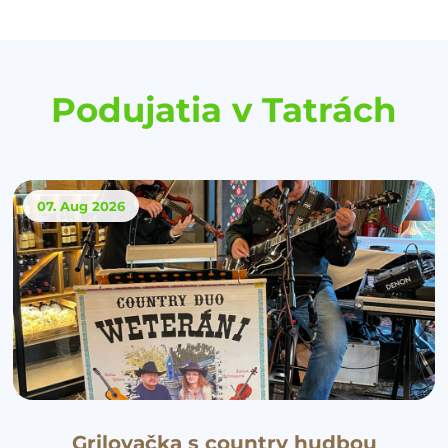
Podujatia v Tatrách
07. Aug
2026
Grilovačka s country hudbou