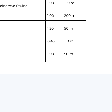
1:00
150 m
ainerova útulňa
1:00
200 m
1:30
50 m
0:45
110 m
1:00
50 m