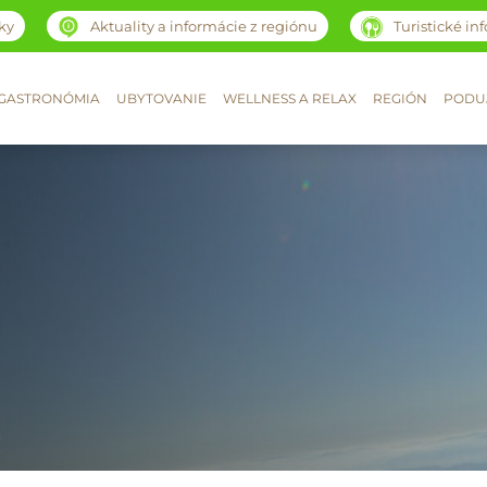
ky
Aktuality a informácie z regiónu
Turistické in
GASTRONÓMIA
UBYTOVANIE
WELLNESS A RELAX
REGIÓN
PODUJ