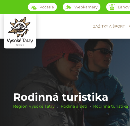
Počasie
Webkamery
Lanov
ZÁŽITKY A ŠPORT
Rodinná turistika
Región Vysoké Tatry
Rodina a deti
Rodinná turistika