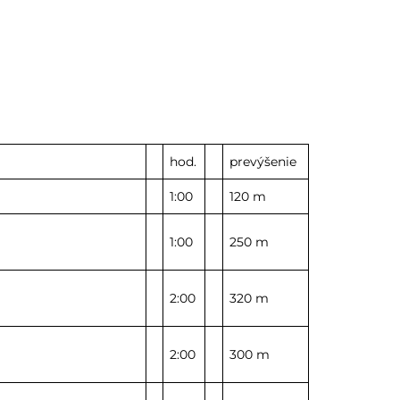
hod.
prevýšenie
1:00
120 m
1:00
250 m
2:00
320 m
2:00
300 m