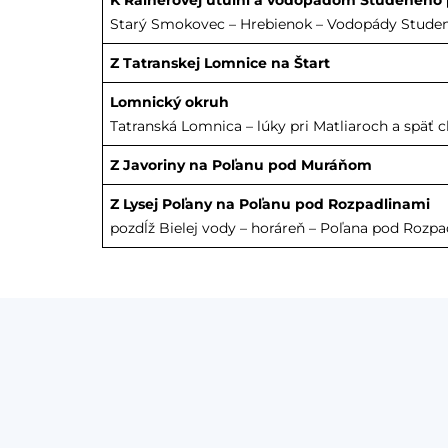
K Rainerovej útulni a vodopádom Studeného
Starý Smokovec – Hrebienok – Vodopády Studené
Z Tatranskej Lomnice na Štart
Lomnický okruh
Tatranská Lomnica – lúky pri Matliaroch a späť
Z Javoriny na Poľanu pod Muráňom
Z Lysej Poľany na Poľanu pod Rozpadlinami
pozdĺž Bielej vody – horáreň – Poľana pod Rozp