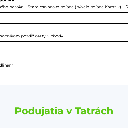
 potoka
ho potoka – Starolesnianska poľana (bývala poľana Kamzík) – R
 chodníkom pozdĺž cesty Slobody
adlinami
Podujatia v Tatrách