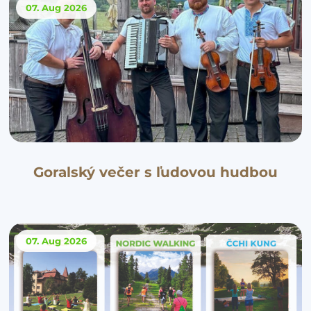
07. Aug
2026
Goralský večer s ľudovou hudbou
07. Aug
2026