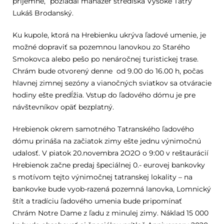
príjemné,“ požiadal manažér strediska Vysoké Tatry
Lukáš Brodanský.
Ku kupole, ktorá na Hrebienku ukrýva ľadové umenie, je
možné dopraviť sa pozemnou lanovkou zo Starého
Smokovca alebo pešo po nenáročnej turistickej trase.
Chrám bude otvorený denne od 9.00 do 16.00 h, počas
hlavnej zimnej sezóny a vianočných sviatkov sa otváracie
hodiny ešte predĺžia. Vstup do ľadového dómu je pre
návštevníkov opäť bezplatný.
Hrebienok okrem samotného Tatranského ľadového
dómu prináša na začiatok zimy ešte jednu výnimočnú
udalosť. V piatok 20.novembra 2O2O o 9:00 v reštaurácií
Hrebienok začne predaj špeciálnej 0.- eurovej bankovky
s motívom tejto výnimočnej tatranskej lokality – na
bankovke bude vyob-razená pozemná lanovka, Lomnický
štít a tradíciu ľadového umenia bude pripomínať
Chrám Notre Dame z ľadu z minulej zimy. Náklad 15 000