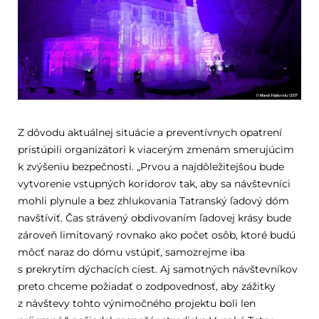
Z dôvodu aktuálnej situácie a preventívnych opatrení
pristúpili organizátori k viacerým zmenám smerujúcim
k zvýšeniu bezpečnosti. „Prvou a najdôležitejšou bude
vytvorenie vstupných koridorov tak, aby sa návštevníci
mohli plynule a bez zhlukovania Tatranský ľadový dóm
navštíviť. Čas strávený obdivovaním ľadovej krásy bude
zároveň limitovaný rovnako ako počet osôb, ktoré budú
môcť naraz do dómu vstúpiť, samozrejme iba
s prekrytím dýchacích ciest. Aj samotných návštevníkov
preto chceme požiadať o zodpovednosť, aby zážitky
z návštevy tohto výnimočného projektu boli len