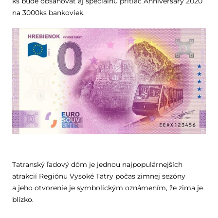
ks bude obsahovať aj špeciálnu prítlač Anniversary 2020
na 3000ks bankoviek.
Tatranský ľadový dóm je jednou najpopulárnejších
atrakcií Regiónu Vysoké Tatry počas zimnej sezóny
a jeho otvorenie je symbolickým oznámením, že zima je
blízko.