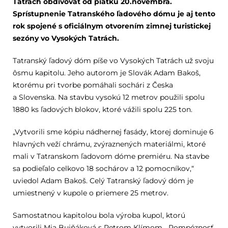
Tatrách obdivovať od piatku 20.novembra.
Sprístupnenie Tatranského ľadového dómu je aj tento
rok spojené s oficiálnym otvorením zimnej turistickej
sezóny vo Vysokých Tatrách.
Tatranský ľadový dóm píše vo Vysokých Tatrách už svoju
ôsmu kapitolu. Jeho autorom je Slovák Adam Bakoš,
ktorému pri tvorbe pomáhali sochári z Česka
a Slovenska. Na stavbu vysokú 12 metrov použili spolu
1880 ks ľadových blokov, ktoré vážili spolu 225 ton.
„Vytvorili sme kópiu nádhernej fasády, ktorej dominuje 6
hlavných veží chrámu, zvýraznených materiálmi, ktoré
mali v Tatranskom ľadovom dóme premiéru. Na stavbe
sa podieľalo celkovo 18 sochárov a 12 pomocníkov,“
uviedol Adam Bakoš. Celý Tatranský ľadový dóm je
umiestnený v kupole o priemere 25 metrov.
Samostatnou kapitolou bola výroba kupol, ktorú
vytvorili Mia Bujňáková s Petrom Klímom. „Pompéznosť