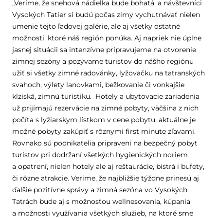
„Veríme, že snehová nádielka bude bohatá, a návštevníci
Vysokých Tatier si budú počas zimy vychutnávať nielen
umenie tejto ľadovej galérie, ale aj všetky ostatné
možnosti, ktoré náš región ponúka. Aj napriek nie úplne
jasnej situácii sa intenzívne pripravujeme na otvorenie
zimnej sezóny a pozývame turistov do nášho regiónu
užiť si všetky zimné radovánky, lyžovačku na tatranských
svahoch, výlety lanovkami, bežkovanie či vonkajšie
klziská, zimnú turistiku. Hotely a ubytovacie zariadenia
už prijímajú rezervácie na zimné pobyty, väčšina z nich
počíta s lyžiarskym lístkom v cene pobytu, aktuálne je
možné pobyty zakúpiť s rôznymi first minute zľavami.
Rovnako sú podnikatelia pripravení na bezpečný pobyt
turistov pri dodržaní všetkých hygienických noriem
a opatrení, nielen hotely ale aj reštaurácie, bistrá i bufety,
či rôzne atrakcie. Veríme, že najbližšie týždne prinesú aj
ďalšie pozitívne správy a zimná sezóna vo Vysokých
Tatrách bude aj s možnosťou wellnesovania, kúpania
a možnosti využívania všetkých služieb, na ktoré sme