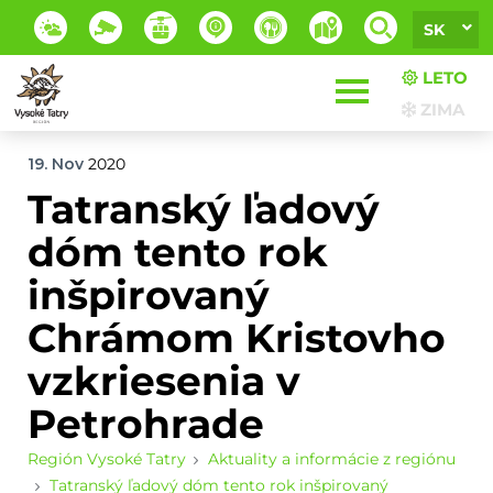
SK
LETO
ZIMA
19. Nov
2020
Tatranský ľadový
dóm tento rok
inšpirovaný
Chrámom Kristovho
vzkriesenia v
Petrohrade
Región Vysoké Tatry
Aktuality a informácie z regiónu
Tatranský ľadový dóm tento rok inšpirovaný