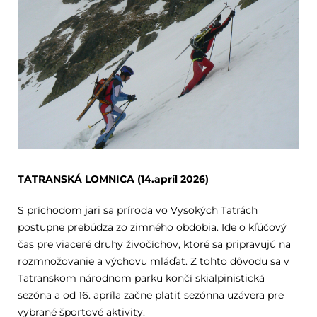
TATRANSKÁ LOMNICA (14.apríl 2026)
S príchodom jari sa príroda vo Vysokých Tatrách
postupne prebúdza zo zimného obdobia. Ide o kľúčový
čas pre viaceré druhy živočíchov, ktoré sa pripravujú na
rozmnožovanie a výchovu mláďat. Z tohto dôvodu sa v
Tatranskom národnom parku končí skialpinistická
sezóna a od 16. apríla začne platiť sezónna uzávera pre
vybrané športové aktivity.