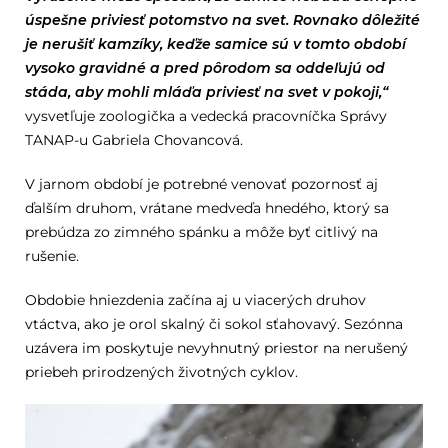
úspešne priviesť potomstvo na svet. Rovnako dôležité
je nerušiť kamzíky, keďže samice sú v tomto období
vysoko gravidné a pred pôrodom sa oddeľujú od
stáda, aby mohli mláďa priviesť na svet v pokoji,“
vysvetľuje zoologička a vedecká pracovníčka Správy
TANAP-u Gabriela Chovancová.
V jarnom období je potrebné venovať pozornosť aj
ďalším druhom, vrátane medveďa hnedého, ktorý sa
prebúdza zo zimného spánku a môže byť citlivý na
rušenie.
Obdobie hniezdenia začína aj u viacerých druhov
vtáctva, ako je orol skalný či sokol sťahovavý. Sezónna
uzávera im poskytuje nevyhnutný priestor na nerušený
priebeh prirodzených životných cyklov.