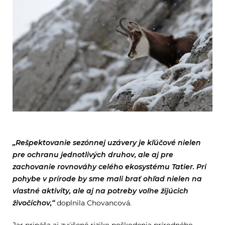
„Rešpektovanie sezónnej uzávery je kľúčové nielen
pre ochranu jednotlivých druhov, ale aj pre
zachovanie rovnováhy celého ekosystému Tatier. Pri
pohybe v prírode by sme mali brať ohľad nielen na
vlastné aktivity, ale aj na potreby voľne žijúcich
živočíchov,“
doplnila Chovancová.
Jar prináša aj zvýšené riziko poškodenia prírodného