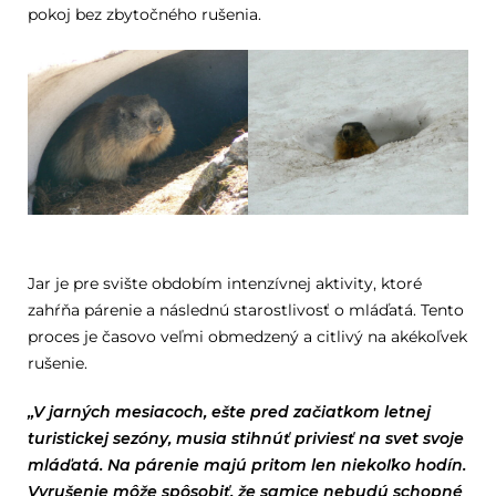
pokoj bez zbytočného rušenia.
Jar je pre svište obdobím intenzívnej aktivity, ktoré
zahŕňa párenie a následnú starostlivosť o mláďatá. Tento
proces je časovo veľmi obmedzený a citlivý na akékoľvek
rušenie.
„V jarných mesiacoch, ešte pred začiatkom letnej
turistickej sezóny, musia stihnúť priviesť na svet svoje
mláďatá. Na párenie majú pritom len niekoľko hodín.
Vyrušenie môže spôsobiť, že samice nebudú schopné