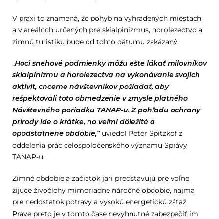
V praxi to znamená, že pohyb na vyhradených miestach
a v areáloch určených pre skialpinizmus, horolezectvo a
zimnú turistiku bude od tohto dátumu zakázaný.
„
Hoci snehové podmienky môžu ešte lákať milovníkov
skialpinizmu a horolezectva na vykonávanie svojich
aktivít, chceme návštevníkov požiadať, aby
rešpektovali toto obmedzenie v zmysle platného
Návštevného poriadku TANAP-u. Z pohľadu ochrany
prírody ide o krátke, no veľmi dôležité a
opodstatnené obdobie,“
uviedol Peter Spitzkof z
oddelenia prác celospoločenského významu Správy
TANAP-u.
Zimné obdobie a začiatok jari predstavujú pre voľne
žijúce živočíchy mimoriadne náročné obdobie, najmä
pre nedostatok potravy a vysokú energetickú záťaž.
Práve preto je v tomto čase nevyhnutné zabezpečiť im