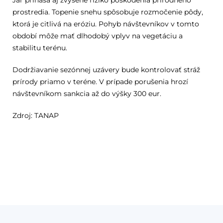
prostredia. Topenie snehu spôsobuje rozmočenie pôdy,
ktorá je citlivá na eróziu. Pohyb návštevníkov v tomto
období môže mať dlhodobý vplyv na vegetáciu a
stabilitu terénu.
Dodržiavanie sezónnej uzávery bude kontrolovať stráž
prírody priamo v teréne. V prípade porušenia hrozí
návštevníkom sankcia až do výšky 300 eur.
Zdroj: TANAP