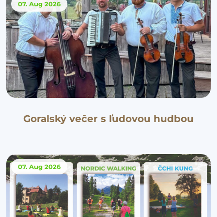
07. Aug
2026
Goralský večer s ľudovou hudbou
07. Aug
2026