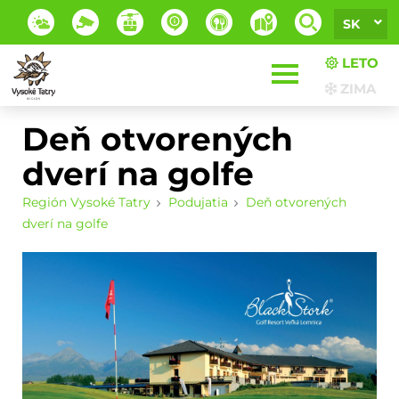
SK
LETO
ZIMA
Deň otvorených
dverí na golfe
Región Vysoké Tatry
Podujatia
Deň otvorených
dverí na golfe