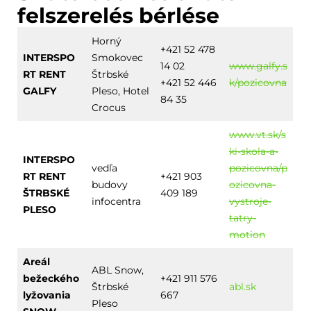
felszerelés bérlése
Horný
+421 52 478
INTERSPO
Smokovec
14 02
www.galfy.s
RT RENT
Štrbské
+421 52 446
k/pozicovna
GALFY
Pleso, Hotel
84 35
Crocus
www.vt.sk/s
ki-skola-a-
INTERSPO
vedľa
pozicovna/p
RT RENT
+421 903
budovy
ozicovna-
ŠTRBSKÉ
409 189
infocentra
vystroje-
PLESO
tatry-
motion
Areál
ABL Snow,
bežeckého
+421 911 576
Štrbské
abl.sk
lyžovania
667
Pleso