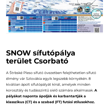
SNOW sífutópálya
terület Csorbató
A Štrbské Pleso sífutó övezetben felejthetetlen sífutó
élmény vár Szlovákia egyik legszebb környékén. 8
kiválóan ápolt sífutópályát kínál, amelyek minden
korosztály és tudásszintű síelő számára alkalmasak.
A
pályákat naponta ápolják és karbantartják a
klasszikus (CT) és a szabad (FT) futási stílusokhoz.