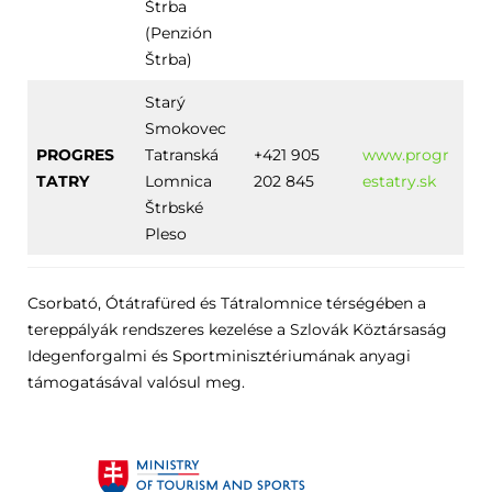
Štrba
(Penzión
Štrba)
Starý
Smokovec
PROGRES
Tatranská
+421 905
www.progr
TATRY
Lomnica
202 845
estatry.sk
Štrbské
Pleso
Csorbató, Ótátrafüred és Tátralomnice térségében a
tereppályák rendszeres kezelése a Szlovák Köztársaság
Idegenforgalmi és Sportminisztériumának anyagi
támogatásával valósul meg.