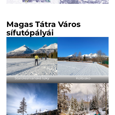
Magas Tátra Város
sífutópályái
Starolesnianské lúky
Kolbisko