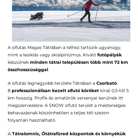
A sífutás Magas Tátrában a télhez tartozik ugyanúgy,
mint a lesiklás vagy skialpinizmus. Kiváló
futópályák
készülnek
minden tátrai településen több mint 72 km
összhosszúsággal
.
A sífutás legnagyobb területe Tátrában a
Csorbató
.
8
professzionálisan kezelt sífutó köröket
kínál 0,5-től 5
km hosszig. Profik és amatőrök versenyei kerülnek itt
megszervezésre. A SNOW sífutó terület a mesterséges
behavazásnak köszönhetően a teljes téli szezon
folyamán használható.
A
Tátralomnic, Ótátrafüred központok és környékük