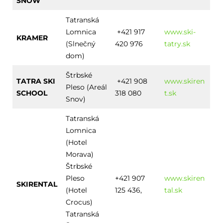
SNOW
Tatranská
Lomnica
+421 917
www.ski-
KRAMER
(Slnečný
420 976
tatry.sk
dom)
Štrbské
TATRA SKI
+421 908
www.skiren
Pleso (Areál
SCHOOL
318 080
t.sk
Snov)
Tatranská
Lomnica
(Hotel
Morava)
Štrbské
Pleso
+421 907
www.skiren
SKIRENTAL
(Hotel
125 436,
tal.sk
Crocus)
Tatranská