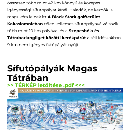
összesen több mint 42 km könnyű és közepes
igényességi sífutópályát kínál. Haladók, de kezdők is
magukéra lelnek itt.
A Black Stork golfterület
Kakaslomnicban
télen kellemes sífutópályává változik
több mint 10 km pályával és a
Szepesbéla és
Tátrabarlangliget közötti kerékpárút
a téli időszakban
9 km nem igényes futópályát nyújt.
Sífutópályák Magas
Tátrában
>>
TÉRKÉP letöltése
.pdf <<<