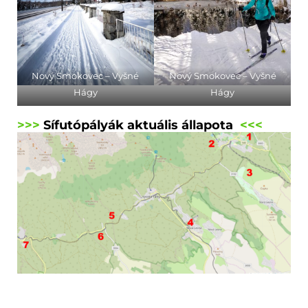
Nový Smokovec – Vyšné
Nový Smokovec – Vyšné
Hágy
Hágy
>>>
Sífutópályák aktuális állapota
<<<