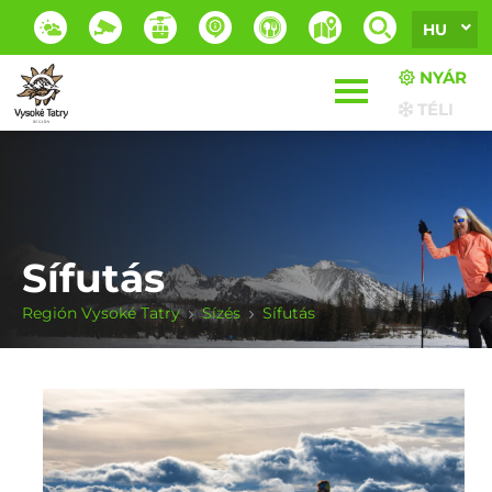
HU
NYÁR
TÉLI
Sífutás
Región Vysoké Tatry
Sízés
Sífutás