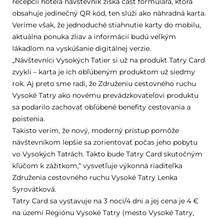
recepcii hotela návštevník získa časť formulára, ktorá
obsahuje jedinečný QR kód, ten slúži ako náhradná karta.
Veríme však, že jednoduché stiahnutie karty do mobilu,
aktuálna ponuka zliav a informácií budú veľkým
lákadlom na vyskúšanie digitálnej verzie.
„Návštevníci Vysokých Tatier si už na produkt Tatry Card
zvykli – karta je ich obľúbeným produktom už siedmy
rok. Aj preto sme radi, že Združeniu cestovného ruchu
Vysoké Tatry ako novému prevádzkovateľovi produktu
sa podarilo zachovať obľúbené benefity cestovania a
poistenia.
Takisto verím, že nový, moderný prístup pomôže
návštevníkom lepšie sa zorientovať počas jeho pobytu
vo Vysokých Tatrách. Takto bude Tatry Card skutočným
kľúčom k zážitkom,“ vysvetľuje výkonná riaditeľka
Združenia cestovného ruchu Vysoké Tatry Lenka
Syrovátková.
Tatry Card sa vystavuje na 3 noci/4 dni a jej cena je 4 €
na území Regiónu Vysoké Tatry (mesto Vysoké Tatry,