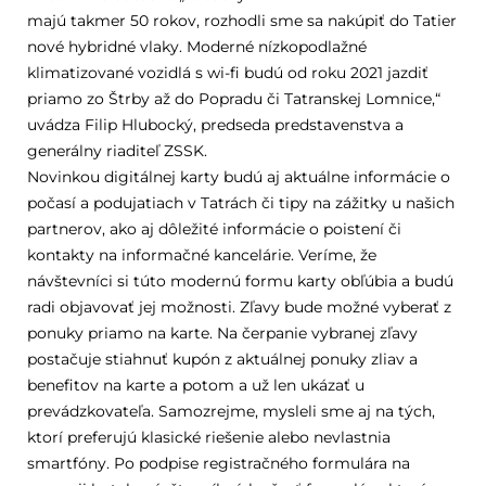
majú takmer 50 rokov, rozhodli sme sa nakúpiť do Tatier
nové hybridné vlaky. Moderné nízkopodlažné
klimatizované vozidlá s wi-fi budú od roku 2021 jazdiť
priamo zo Štrby až do Popradu či Tatranskej Lomnice,“
uvádza Filip Hlubocký, predseda predstavenstva a
generálny riaditeľ ZSSK.
Novinkou digitálnej karty budú aj aktuálne informácie o
počasí a podujatiach v Tatrách či tipy na zážitky u našich
partnerov, ako aj dôležité informácie o poistení či
kontakty na informačné kancelárie. Veríme, že
návštevníci si túto modernú formu karty obľúbia a budú
radi objavovať jej možnosti. Zľavy bude možné vyberať z
ponuky priamo na karte. Na čerpanie vybranej zľavy
postačuje stiahnuť kupón z aktuálnej ponuky zliav a
benefitov na karte a potom a už len ukázať u
prevádzkovateľa. Samozrejme, mysleli sme aj na tých,
ktorí preferujú klasické riešenie alebo nevlastnia
smartfóny. Po podpise registračného formulára na