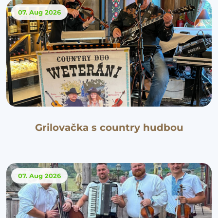
07. Aug
2026
Grilovačka s country hudbou
07. Aug
2026