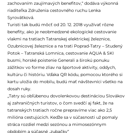
zachovaním zaujímavých benefitov,“ dodáva výkonná
riaditeľka Združenia cestovného ruchu Lenka
Syrovátková.
Turisti tak budú môcť od 20. 12. 2018 využívať rôzne
benefity, ako je neobmedzené ekologické cestovanie
vlakmi na tratiach Tatranskej elektrickej železnice,
Ozubnicovej železnice a na trati Poprad-Tatry – Studený
Potok – Tatranská Lomnica, cestovanie AQUA & SKI
busmi, horské poistenie Generali a širokú ponuku
zážitkov vo forme zliav na športové aktivity, oddych,
kultúru či históriu. Vďaka QR kódu, pomocou ktorého si
kartu uložia do mobilu, budú mať návštevníci všetko na
dosah ruky.
„Tatry sú obľúbenou dovolenkovou destináciou Slovákov
aj zahraničných turistov, o čom svedčí aj fakt, že na
tatranských tratiach ročne prepravíme viac ako 2,5
milióna cestujúcich. Keďže sa v súčasnosti už pomaly
stráca rozdiel medzi sezónou a mimosezónnym
obdobím a súčasné „zubačky“