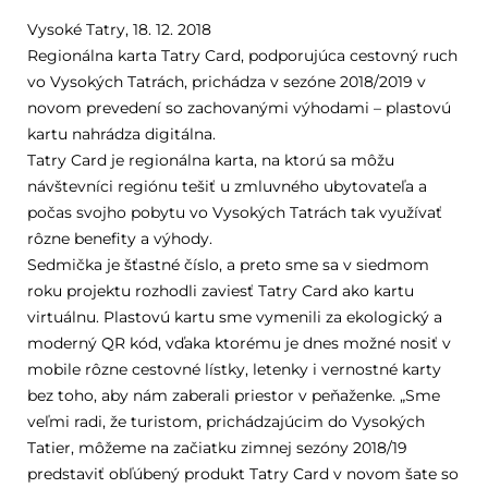
Vysoké Tatry, 18. 12. 2018
Regionálna karta Tatry Card, podporujúca cestovný ruch
vo Vysokých Tatrách, prichádza v sezóne 2018/2019 v
novom prevedení so zachovanými výhodami – plastovú
kartu nahrádza digitálna.
Tatry Card je regionálna karta, na ktorú sa môžu
návštevníci regiónu tešiť u zmluvného ubytovateľa a
počas svojho pobytu vo Vysokých Tatrách tak využívať
rôzne benefity a výhody.
Sedmička je šťastné číslo, a preto sme sa v siedmom
roku projektu rozhodli zaviesť Tatry Card ako kartu
virtuálnu. Plastovú kartu sme vymenili za ekologický a
moderný QR kód, vďaka ktorému je dnes možné nosiť v
mobile rôzne cestovné lístky, letenky i vernostné karty
bez toho, aby nám zaberali priestor v peňaženke. „Sme
veľmi radi, že turistom, prichádzajúcim do Vysokých
Tatier, môžeme na začiatku zimnej sezóny 2018/19
predstaviť obľúbený produkt Tatry Card v novom šate so