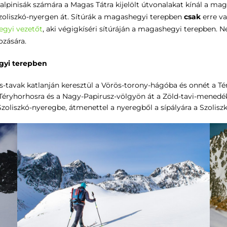
ialpinisák számára a Magas Tátra kijelölt útvonalakat kínál a m
Szoliszkó-nyergen át. Sítúrák a magashegyi terepben
csak
erre v
egyi vezetőt
, aki végigkíséri sítúráján a magashegyi terepben. 
ozására.
gyi terepben
tavak katlanján keresztül a Vörös-torony-hágóba és onnét a T
 Téryhorhosra és a Nagy-Papirusz-völgyön át a Zöld-tavi-mened
Szoliszkó-nyeregbe, átmenettel a nyeregből a sípályára a Szoli