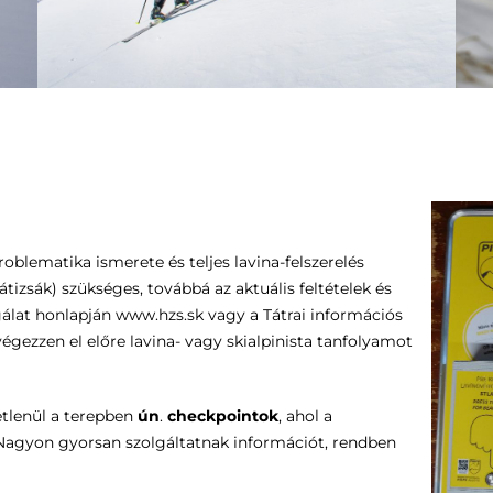
oblematika ismerete és teljes lavina-felszerelés
átizsák) szükséges, továbbá az aktuális feltételek és
álat honlapján www.hzs.sk vagy a Tátrai információs
égezzen el előre lavina- vagy skialpinista tanfolyamot
etlenül a terepben
ún
.
checkpointok
, ahol a
. Nagyon gyorsan szolgáltatnak információt, rendben