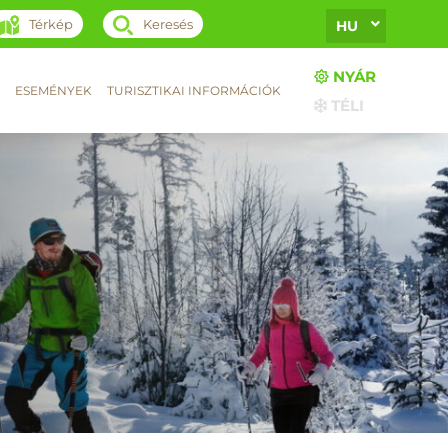
Térkép
Keresés
HU
NYÁR
ESEMÉNYEK
TURISZTIKAI INFORMÁCIÓK
TÉLI