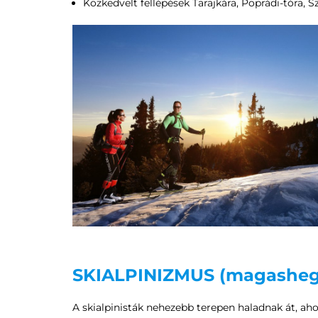
Közkedvelt fellépések Tarajkára, Poprádi-tóra,
SKIALPINIZMUS (magashegy
A skialpinisták nehezebb terepen haladnak át, ah