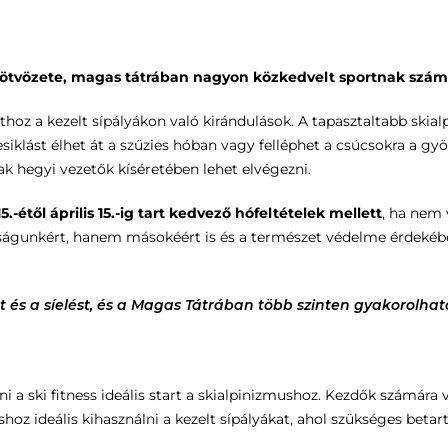
s ötvözete, magas tátrában nagyon közkedvelt sportnak szám
hoz a kezelt sípályákon való kirándulások. A tapasztaltabb skia
lesiklást élhet át a szűzies hóban vagy felléphet a csúcsokra a gy
ak hegyi vezetők kíséretében lehet elvégezni.
.-étől április 15.-ig tart kedvező hófeltételek mellett
, ha nem 
nságunkért, hanem másokéért is és a természet védelme érdekébe
t és a síelést, és a Magas Tátrában több szinten gyakorolhat
álni a ski fitness ideális start a skialpinizmushoz. Kezdők számá
oz ideális kihasználni a kezelt sípályákat, ahol szükséges betart