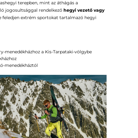
agashegyi terepben, mint az áthágás a
aló jogosultsággal rendelkező
hegyi vezető vagy
Ne feledjen extrém sportokat tartalmazó hegyi
éry-menedékházhoz a Kis-Tarpataki-völgybe
ékházhoz
szkó-menedékháztól