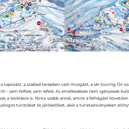
ádja a taposást, a szabad terepben való mozgást, a ski touring Ön s
mről – sem felfelé, sem lefelé. Az emelkedések nem igényesek k
 a lesiklásra is. Nincs szebb annál, amint a felhágást követően 
yalogos turistákat és járókelőket, akik a turistaösvényeken előny