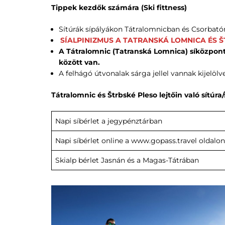
Tippek kezdők számára (Ski fittness)
Sítúrák sípályákon Tátralomnicban és Csorbató
SÍALPINIZMUS A TATRANSKÁ LOMNICA ÉS ŠT
A Tátralomnic (Tatranská Lomnica) síközpontb
között van.
A felhágó útvonalak sárga jellel vannak kijelöl
Tátralomnic és Štrbské Pleso lejtőin való sítúra/
Napi síbérlet a jegypénztárban
Napi síbérlet online a www.gopass.travel oldalon
Skialp bérlet Jasnán és a Magas-Tátrában