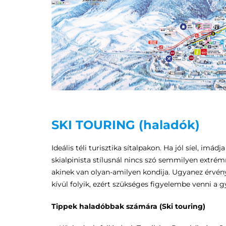
SKI TOURING (haladók)
Ideális téli turisztika sítalpakon. Ha jól síel, im
skialpinista stílusnál nincs szó semmilyen extré
akinek van olyan-amilyen kondija. Ugyanez érvényes
kívül folyik, ezért szükséges figyelembe venni a g
Tippek haladóbbak számára (Ski touring)