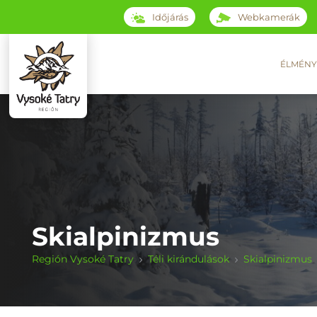
Időjárás
Webkamerák
ÉLMÉNY
Skialpinizmus
Región Vysoké Tatry
Téli kirándulások
Skialpinizmus