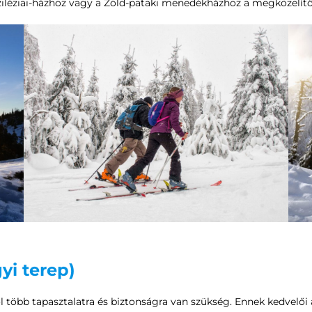
 Sziléziai-házhoz vagy a Zöld-pataki menedékházhoz a megközelít
i terep)
ol több tapasztalatra és biztonságra van szükség. Ennek kedvelői