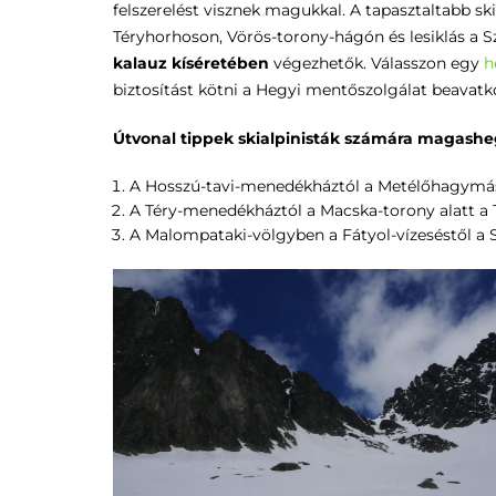
felszerelést visznek magukkal. A tapasztaltabb sk
Téryhorhoson, Vörös-torony-hágón és lesiklás a 
kalauz kíséretében
végezhetők. Válasszon egy
h
biztosítást kötni a Hegyi mentőszolgálat beavatk
Útvonal tippek skialpinisták számára magashe
A Hosszú-tavi-menedékháztól a Metélőhagymás-
A Téry-menedékháztól a Macska-torony alatt a
A Malompataki-völgyben a Fátyol-vízeséstől a 