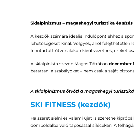
Skialpinizmus – magashegyi turisztika és sízé
A kezdők számára ideális indulópont ehhez a sport
lehetőségeket kínál. Völgyek, ahol felejthetetlen 
fenntartott útvonalakon kívül vezetnek, ezeket cs
A skialpinista szezon Magas Tátrában
december 15
betartani a szabályokat – nem csak a saját bizto
A skialpinizmus ötvözi a magashegyi turisztiká
SKI FITNESS (kezdők)
Ha szeret síelni és valami újat is szeretne kiprób
domboldalba való taposással síléceken. A felhágásh