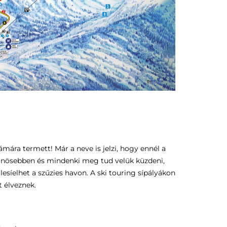
zámára termett! Már a neve is jelzi, hogy ennél a
ülönösebben és mindenki meg tud velük küzdeni,
lesíelhet a szűzies havon. A ski touring sípályákon
t élveznek.