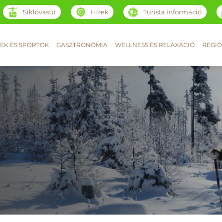
Siklóvasút
Hírek
Turista információ
EK ÉS SPORTOK
GASZTRONÓMIA
WELLNESS ÉS RELAXÁCIÓ
RÉGIÓ