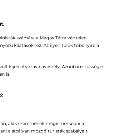
ít
.
lpinisták számára a Magas Tátra végtelen
önyörű kilátásokhoz. Az ilyen túrák többnyire a
volt kijelentve lavinaveszély. Azonban szükséges
n is.
ó:
ra van, akik szeretnének megismerkedni a
ani a sípályán mozgó turisták szabályait.