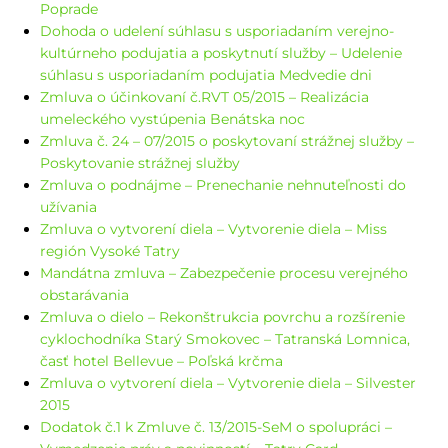
Poprade
Dohoda o udelení súhlasu s usporiadaním verejno-
kultúrneho podujatia a poskytnutí služby – Udelenie
súhlasu s usporiadaním podujatia Medvedie dni
Zmluva o účinkovaní č.RVT 05/2015 – Realizácia
umeleckého vystúpenia Benátska noc
Zmluva č. 24 – 07/2015 o poskytovaní strážnej služby –
Poskytovanie strážnej služby
Zmluva o podnájme – Prenechanie nehnuteľnosti do
užívania
Zmluva o vytvorení diela – Vytvorenie diela – Miss
región Vysoké Tatry
Mandátna zmluva – Zabezpečenie procesu verejného
obstarávania
Zmluva o dielo – Rekonštrukcia povrchu a rozšírenie
cyklochodníka Starý Smokovec – Tatranská Lomnica,
časť hotel Bellevue – Poľská krčma
Zmluva o vytvorení diela – Vytvorenie diela – Silvester
2015
Dodatok č.1 k Zmluve č. 13/2015-SeM o spolupráci –