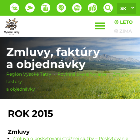
SK
LETO
ZIMA
Zmluvy, faktúry
a objednávky
Región Vysoké Tatry
Povinné zverejňovanie
Zmluvy,
faktúry
a objednávky
ROK 2015
Zmluvy
Zmluva o poskytovaní strážnej služby – Poskytovanie