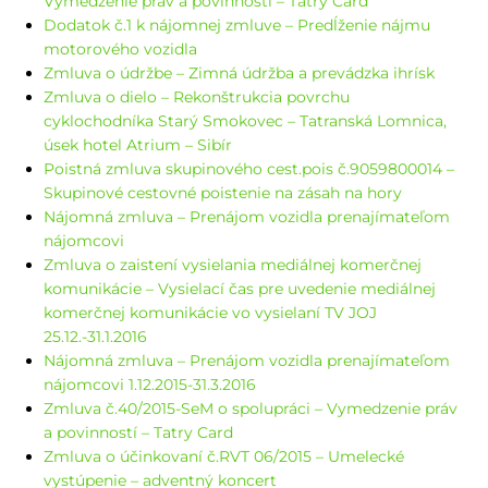
Vymedzenie práv a povinností – Tatry Card
Dodatok č.1 k nájomnej zmluve – Predĺženie nájmu
motorového vozidla
Zmluva o údržbe – Zimná údržba a prevádzka ihrísk
Zmluva o dielo – Rekonštrukcia povrchu
cyklochodníka Starý Smokovec – Tatranská Lomnica,
úsek hotel Atrium – Sibír
Poistná zmluva skupinového cest.pois č.9059800014 –
Skupinové cestovné poistenie na zásah na hory
Nájomná zmluva – Prenájom vozidla prenajímateľom
nájomcovi
Zmluva o zaistení vysielania mediálnej komerčnej
komunikácie – Vysielací čas pre uvedenie mediálnej
komerčnej komunikácie vo vysielaní TV JOJ
25.12.-31.1.2016
Nájomná zmluva – Prenájom vozidla prenajímateľom
nájomcovi 1.12.2015-31.3.2016
Zmluva č.40/2015-SeM o spolupráci – Vymedzenie práv
a povinností – Tatry Card
Zmluva o účinkovaní č.RVT 06/2015 – Umelecké
vystúpenie – adventný koncert