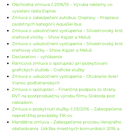
Obchodná zmluva č.2016/15 – Výroba reklamy vo
vysielaní rádia Expres
Zmluva o zabezpečení autobus. Dopravy – Preprava
osobitných kategórií AquaSki bus
Zmluva o uskutočnení vystúpenia – Silvestrovský krst
snehové vločky – Show Kajzer a Meluš
Zmluva o uskutočnení vystúpenia – Silvestrovský krst
snehovej vločky – Show Kajzer a Meluš
Declaration – vyhlásenie
Rámcová zmluva o spolupráci pri poskytovaní
grafických služieb – Grafické služby
Zmluva o uskutočnení vystúpenia – Otváranie dverí
Vianoc podtatranských
Zmluva o spolupráci – Finančná podpora zo strany
RVT na postprodukčnú výrobu filmu Sloboda pod
nákladom
Zmluva o poskytnutí služby č.03/2016 – Zabezpečenie
nepretržitej prevádzky TIK-ov
Mandátna zmluva – Zabezpečenie procesu Verejného
obstarávania Údržba miestnych komunikácií 2016 a